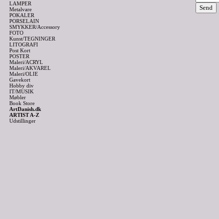
LAMPER
Metalvare
POKALER
PORSELAIN
SMYKKER/Accessory
FOTO
Kunst/TEGNINGER
LITOGRAFI
Post Kort
POSTER
Maleri/ACRYL
Maleri/AKVAREL
Maleri/OLIE
Gavekort
Hobby div
IT/MUSIK
Møbler
Book Store
ArtDanish.dk
ARTIST A-Z
Udstillinger