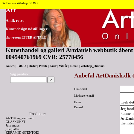
Tilbage til toppen
DanDomain Webshop
DEMO
Art
Antik retro
Kunst design udstillinger
showroom EFTER AFTALE
Kunsthandel og galleri Artdanish webbutik åbent 2
004540761969 CVR: 25778456
Galleri
|
Tilbud
|
Order
|
Profile
|
Kurv
|
Vilkår
|
E-mail
|
webshop_Orrefors
Søg produkt
Anbefal ArtDanish.dk t
Din e-mail
Modtager e-mail
Emne
Besked
Produkter
ANTIK og gammelt
GLASKUNST
Jule snaps
juleplatter
KERAMIK /STENTOEJ