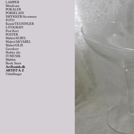
LAMPER
Metalvare
POKALER
PORSELAIN
SMYKKER/Accessory
FOTO
Kunst/TEGNINGER
LITOGRAFI
Post Kort
POSTER
Maleri/ACRYL
Maleri/AKVAREL
Maleri/OLIE
Gavekort
Hobby div
IT/MUSIK
Møbler
Book Store
ArtDanish.dk
ARTIST A-Z
Udstillinger