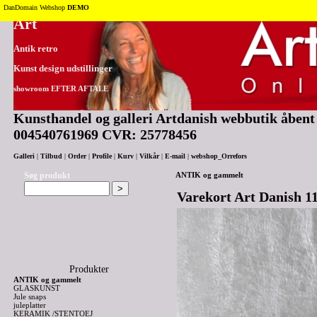
Tilbage til toppen
DanDomain Webshop
DEMO
Art
Antik retro
Kunst design udstillinger
showroom EFTER AFTALE
Kunsthandel og galleri Artdanish webbutik åbent 2
004540761969 CVR: 25778456
Galleri
|
Tilbud
|
Order
|
Profile
|
Kurv
|
Vilkår
|
E-mail
|
webshop_Orrefors
Søg produkt
ANTIK og gammelt
Varekort Art Danish 11
Produkter
ANTIK og gammelt
GLASKUNST
Jule snaps
juleplatter
KERAMIK /STENTOEJ