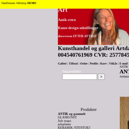
Tilbage til toppen
DanDomain Webshop
DEMO
Art
Antik retro
Kunst design udstillinger
showroom EFTER AFTALE
Kunsthandel og galleri Artda
004540761969 CVR: 257784
Galleri
|
Tilbud
|
Order
|
Profile
|
Kurv
|
Vilkår
|
E-mail
ANTIK 
ANT
Søg produkt
Artdanis
Produkter
ANTIK og gammelt
GLASKUNST
Jule snaps
juleplatter
KERAMIK /STENTOEJ