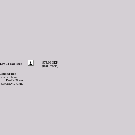
975,00 DKK
Lev. 14 dage dage
(inkl. moms)
Lamper.Kirke
s arme i bruneret
 cm. Bredde 52 cm. i
h København, Antik
k