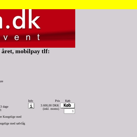
året, mobilpay tlf:
ure
Info
Pris
Køb
3.600,00 DKK
 3 dage
(inkl. moms)
61
er Kongelige med
ongelige med sølvlåg