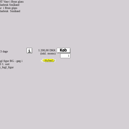
T Vase i Brun glass
lasbruk Småland
e i Brun glass
lasbruk Småland
1.200,00 DKK
 3 dage
(inkl. moms)
l figur BG - gøg i
0 1. sort
fugl_figur