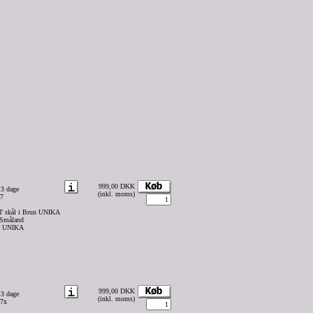
999,00 DKK
 3 dage
(inkl. moms)
27
T skål i Brun UNIKA
 Småland
ss UNIKA
999,00 DKK
 3 dage
(inkl. moms)
27x