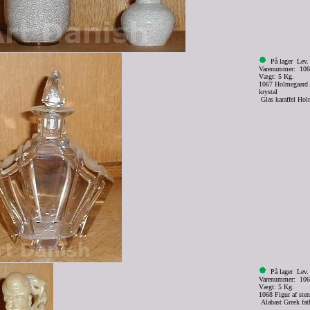
På lager
Lev.
Varenummer: 10
Vægt: 5 Kg.
1067 Holmegaard A
krystal
Glas karaffel Ho
På lager
Lev.
Varenummer: 10
Vægt: 5 Kg.
1068 Figur af sten
Alabast Greek fat