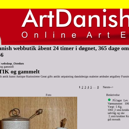
nish webbutik åbent 24 timer i døgnet, 365 dage om 
56
|
webshop_Orrefors
og gammelt
IK og gammelt
h antik kunst Antique Kuriositeter Great gifts antikt artpainting danskdesign malerier artdealer artgallery Furnit
1
2
3
4
5
...
8
Næste-->
Foto
Beskrivelse
På lager
Lev.
Varenummer: 10
Vægt: 5 Kg.
1061 2 små krukk
sølvlåg og ske
2 små krukker K
grå mosaik