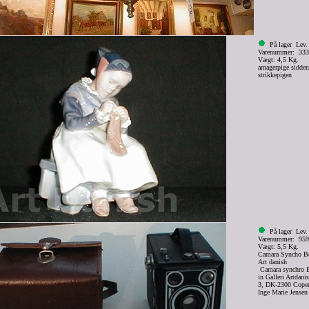
På lager
Lev.
Varenummer: 33
Vægt: 4,5 Kg.
amagerpige sidden
strikkepigen
På lager
Lev.
Varenummer: 95
Vægt: 5,5 Kg.
Camara Syncho Bo
Art danish
Camara synchro B
in Galleri Artdani
3, DK-2300 Copenh
Inge Marie Jensen