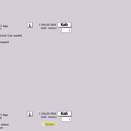
1.999,00 DKK
 3 dage
(inkl. moms)
67
ntik Glas karaffel
lmegaard
1.500,00 DKK
 3 dage
(inkl. moms)
68
 alabast
her