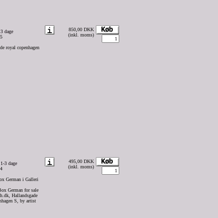
850,00 DKK
 3 dage
(inkl. moms)
35
de royal copenhagen
495,00 DKK
 1-3 dage
(inkl. moms)
94
x German i Galleri
ox German for sale
sh.dk, Hallandsgade
agen S, by artist