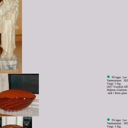
På lager
Lev.
Varenummer: 30
Vægt: 5 Kg.
3027 Swedish AR
Maleras Glasbruk
skål i Brun gla
På lager
Lev.
Varenummer: 30
Vægt: 5 Kg.