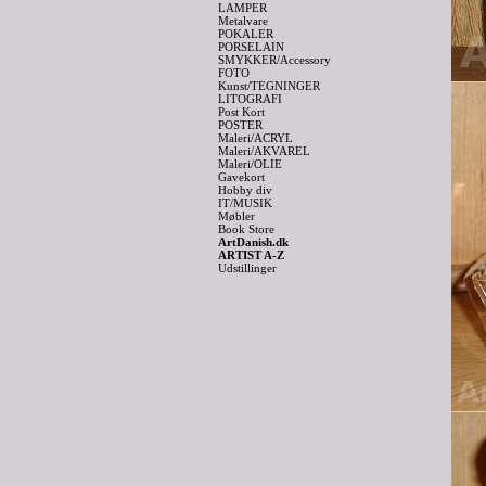
LAMPER
Metalvare
POKALER
PORSELAIN
SMYKKER/Accessory
FOTO
Kunst/TEGNINGER
LITOGRAFI
Post Kort
POSTER
Maleri/ACRYL
Maleri/AKVAREL
Maleri/OLIE
Gavekort
Hobby div
IT/MUSIK
Møbler
Book Store
ArtDanish.dk
ARTIST A-Z
Udstillinger