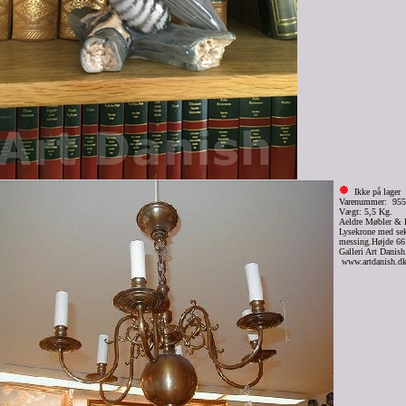
Ikke på lager
Varenummer: 955
Vægt: 5,5 Kg.
Aeldre Møbler & 
Lysekrone med sek
messing.Højde 66
Galleri Art Danis
www.artdanish.d