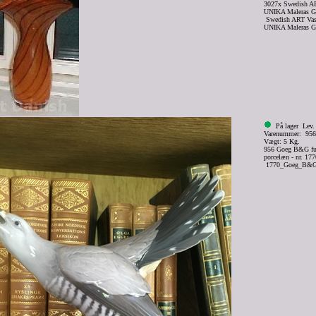
3027x Swedish AR
UNIKA Maleras G
Swedish ART Vas
UNIKA Maleras G
På lager
Lev.
Varenummer: 956
Vægt: 5 Kg.
956 Goeg B&G fug
porcelæn - nr. 177
1770_Goeg_B&G_