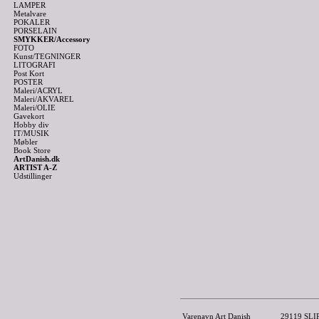
LAMPER
Metalvare
POKALER
PORSELAIN
SMYKKER/Accessory
FOTO
Kunst/TEGNINGER
LITOGRAFI
Post Kort
POSTER
Maleri/ACRYL
Maleri/AKVAREL
Maleri/OLIE
Gavekort
Hobby div
IT/MUSIK
Møbler
Book Store
ArtDanish.dk
ARTIST A-Z
Udstillinger
Varenavn Art Danish
29119 SLIPS