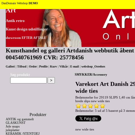
Tilbage til toppen
DanDomain Webshop
DEMO
Art
Antik retro
Kunst design udstillinger
showroom EFTER AFTALE
Kunsthandel og galleri Artdanish webbutik åbent 2
004540761969 CVR: 25778456
Galleri
|
Tilbud
|
Order
|
Profile
|
Kurv
|
Vilkår
|
E-mail
|
webshop_Orrefors
Søg produkt
SMYKKER/Accessory
Varekort Art Danish 29
wide ties
Bedømmelse for
29119 SLIPS 1,40 cm lån
brede slips new wide ties
Bedømmelse: 5 ud af 5 baseret på
3
stemm
Produkter
ANTIK og gammelt
GLASKUNST
Jule snaps
new wide ties
juleplatter
KERAMIK /STENTOEJ