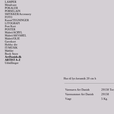
LAMPER
Metalvare
POKALER
PORSELAIN
SMYKKER/Accessory
FOTO
Kunst/TEGNINGER
LITOGRAFI
Post Kort
POSTER
Maleri/ACRYL
Maleri/AKVAREL
Maleri/OLIE
Gavekort
Hobby div
IT/MUSIK
Møbler
Book Store
ArtDanish.dk
ARTIST A-Z
Udstillinger
Hus til lys keramik 20 cm h
Varenavn Art Danish
29158 Torp
Varenummer Art Danish
29158
Vægt
5
Kg.