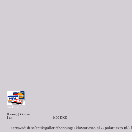
Vis kurv
0 vare(r) i kurven
I alt
0,00 DKK
artswedish.se/antik/galleri/shopping/
klowor.exto.nl./
polart.exto.nl/
/
/
/
/