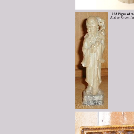
1068 Figur af st
Alabast Greek fa