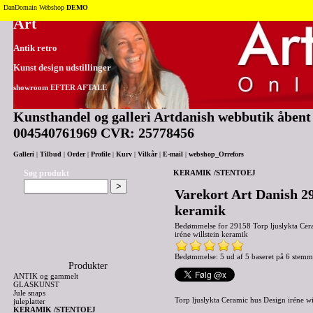
Tilbage til toppen
DanDomain Webshop
DEMO
Art
Antik retro
Kunst design udstillinger
showroom EFTER AFTALE
Kunsthandel og galleri Artdanish webbutik åbent 2
004540761969 CVR: 25778456
Galleri
|
Tilbud
|
Order
|
Profile
|
Kurv
|
Vilkår
|
E-mail
|
webshop_Orrefors
Søg produkt
KERAMIK /STENTOEJ
Varekort Art Danish 29
keramik
Bedømmelse for
29158 Torp ljuslykta Cer
iréne willstein keramik
Bedømmelse: 5 ud af 5 baseret på
6
stemm
Produkter
ANTIK og gammelt
GLASKUNST
Jule snaps
Torp ljuslykta Ceramic hus Design iréne wi
juleplatter
KERAMIK /STENTOEJ