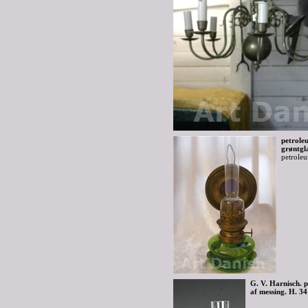
petrole
grøntgl
petrole
G. V. Harnisch.
af messing. H. 34