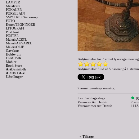
LAMPER
Metalvare
POKALER
PORSELAIN
SMYKKER/Accessory
FOTO
Kunst/TEGNINGER
LITOGRAFI
Post Kort
POSTER
Maleri/ACRYL
Maleri/AKVAREL
Maleri/OLIE
Gavekort
Hobby div
IT/MUSIK
Bedømmelse for
7 armet lysestage messing
Møbler
Book Store
Bedømmelse: 5 ud af 5 baseret på
1
stemm
ArtDanish.dk
ARTIST A-Z
Udstillinger
7 armet lysestage messing
Lev. 3-7 dage dage
P
Varenavn Art Danish
7 arm
Varenummer Art Danish
1113
«-Tilbage