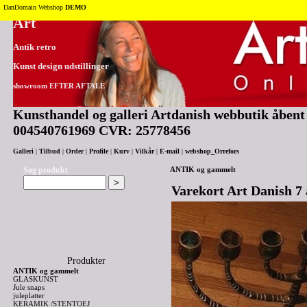
Tilbage til toppen
DanDomain Webshop
DEMO
Art
Antik retro
Kunst design udstillinger
showroom EFTER AFTALE
Kunsthandel og galleri Artdanish webbutik åbent 2
004540761969 CVR: 25778456
Galleri
|
Tilbud
|
Order
|
Profile
|
Kurv
|
Vilkår
|
E-mail
|
webshop_Orrefors
Søg produkt
ANTIK og gammelt
Varekort Art Danish 7 
Produkter
ANTIK og gammelt
GLASKUNST
Jule snaps
juleplatter
KERAMIK /STENTOEJ