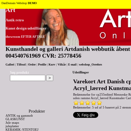
Tilbage til toppen
DanDomain Webshop
DEMO
Art
Antik retro
Kunst design udstillinger
showroom EFTER AFTALE
Kunsthandel og galleri Artdanish webbutik åbent 2
004540761969 CVR: 25778456
Galleri
|
Tilbud
|
Order
|
Profile
|
Kurv
|
Vilkår
|
E-mail
|
webshop_Orrefors
Søg produkt
Udstillinger
Varekort Art Danish c
Acryl_lærred Kunstma
Bedømmelse for
cp255edited Menneske R
uden ramme Acryl_lærred Kunstmaler Car
Bedømmelse: 5 ud af 5 baseret på
2
stemm
Produkter
ANTIK og gammelt
GLASKUNST
Jule snaps
juleplatter
KERAMIK /STENTOEJ