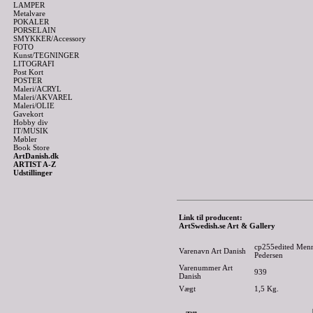
LAMPER
Metalvare
POKALER
PORSELAIN
SMYKKER/Accessory
FOTO
Kunst/TEGNINGER
LITOGRAFI
Post Kort
POSTER
Maleri/ACRYL
Maleri/AKVAREL
Maleri/OLIE
Gavekort
Hobby div
IT/MUSIK
Møbler
Book Store
ArtDanish.dk
ARTIST A-Z
Udstillinger
Link til producent:
ArtSwedish.se Art & Gallery
cp255edited Menn
Varenavn Art Danish
Pedersen
Varenummer Art
939
Danish
Vægt
1,5
Kg.