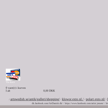
Vis kurv
0 vare(r) i kurven
I alt
0,00 DKK
artswedish.se/antik/galleri/shopping/
klowor.exto.nl./
polart.exto.nl/
/
/
/
/
dk.facebook.com/ArtDanish.dk/ / https://www.facebook.com/artist.jensen/ / ht