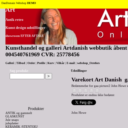
Tilbage til toppen
DanDomain Webshop
DEMO
Art
Antik retro
Kunst design udstillinger
showroom EFTER AFTALE
Kunsthandel og galleri Artdanish webbutik åbent 2
004540761969 CVR: 25778456
Galleri
|
Tilbud
|
Order
|
Profile
|
Kurv
|
Vilkår
|
E-mail
|
webshop_Orrefors
Søg produkt
Udstillinger
Varekort Art Danish g
Bedømmelse for
gaa picture2 John Howe s
Produktet er endnu ikke bedømt
Produkter
John Howe
ANTIK og gammelt
GLASKUNST
Jule snaps
juleplatter
KERAMIK /STENTOEJ