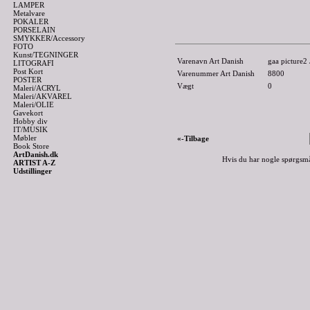
LAMPER
Metalvare
POKALER
PORSELAIN
SMYKKER/Accessory
FOTO
Kunst/TEGNINGER
Varenavn Art Danish
gaa picture2
LITOGRAFI
Post Kort
Varenummer Art Danish
8800
POSTER
Vægt
0
Maleri/ACRYL
Maleri/AKVAREL
Maleri/OLIE
Gavekort
Hobby div
IT/MUSIK
Møbler
«-Tilbage
Book Store
ArtDanish.dk
Hvis du har nogle spørgsmå
ARTIST A-Z
Udstillinger