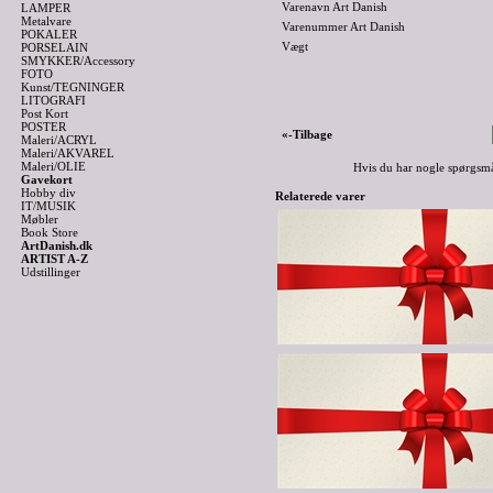
Varenavn Art Danish
LAMPER
Metalvare
Varenummer Art Danish
POKALER
Vægt
PORSELAIN
SMYKKER/Accessory
FOTO
Kunst/TEGNINGER
LITOGRAFI
Post Kort
POSTER
«-Tilbage
Maleri/ACRYL
Maleri/AKVAREL
Maleri/OLIE
Hvis du har nogle spørgsmå
Gavekort
Hobby div
Relaterede varer
IT/MUSIK
Møbler
Book Store
ArtDanish.dk
ARTIST A-Z
Udstillinger