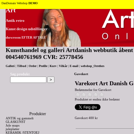
Tilbage til toppen
DanDomain Webshop
DEMO
Art
Antik retro
Kunst design udstillinger
showroom EFTER AFTALE
Kunsthandel og galleri Artdanish webbutik åbent 2
004540761969 CVR: 25778456
Galleri
|
Tilbud
|
Order
|
Profile
|
Kurv
|
Vilkår
|
E-mail
|
webshop_Orrefors
Søg produkt
Gavekort
Varekort Art Danish G
Bedømmelse for
Gavekort
Produktet er endnu ikke bedømt
Produkter
Gavekort 400 kr
ANTIK og gammelt
GLASKUNST
Jule snaps
juleplatter
KERAMIK /STENTOEJ