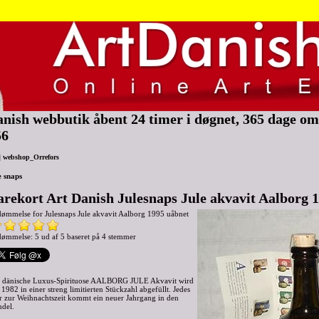
nish webbutik åbent 24 timer i døgnet, 365 dage om 
56
|
webshop_Orrefors
e snaps
arekort Art Danish Julesnaps Jule akvavit Aalborg 
dømmelse for
Julesnaps Jule akvavit Aalborg 1995 uåbnet
ømmelse: 5 ud af 5 baseret på
4
stemmer
 dänische Luxus-Spirituose AALBORG JULE Akvavit wird
t 1982 in einer streng limitierten Stückzahl abgefüllt. Jedes
r zur Weihnachtszeit kommt ein neuer Jahrgang in den
del.