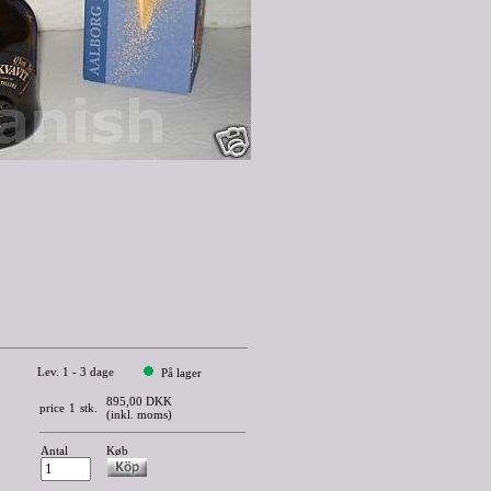
Lev. 1 - 3 dage
På lager
895,00 DKK
price
1
stk.
(inkl. moms)
Antal
Køb