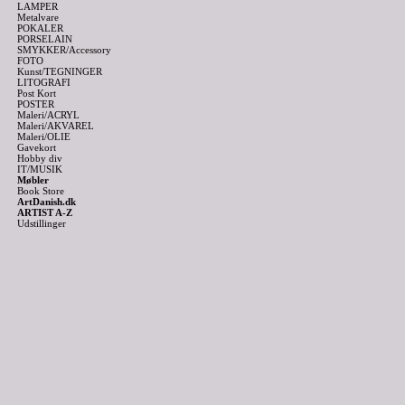
LAMPER
Metalvare
POKALER
PORSELAIN
SMYKKER/Accessory
FOTO
Kunst/TEGNINGER
LITOGRAFI
Post Kort
POSTER
Maleri/ACRYL
Maleri/AKVAREL
Maleri/OLIE
Gavekort
Hobby div
IT/MUSIK
Møbler
Book Store
ArtDanish.dk
ARTIST A-Z
Udstillinger