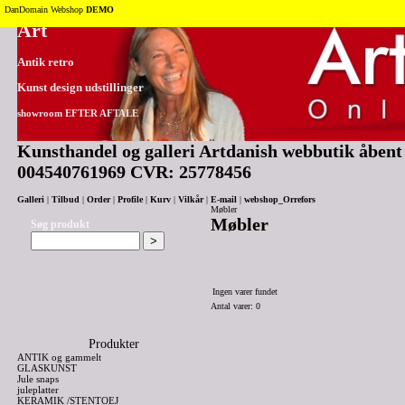
Tilbage til toppen
DanDomain Webshop
DEMO
Art
Antik retro
Kunst design udstillinger
showroom EFTER AFTALE
Kunsthandel og galleri Artdanish webbutik åbent 2
004540761969 CVR: 25778456
Galleri
|
Tilbud
|
Order
|
Profile
|
Kurv
|
Vilkår
|
E-mail
|
webshop_Orrefors
Møbler
Møbler
Søg produkt
Ingen varer fundet
Antal varer: 0
Produkter
ANTIK og gammelt
GLASKUNST
Jule snaps
juleplatter
KERAMIK /STENTOEJ