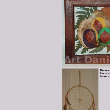
Dreamca
Drømmefa
Native a