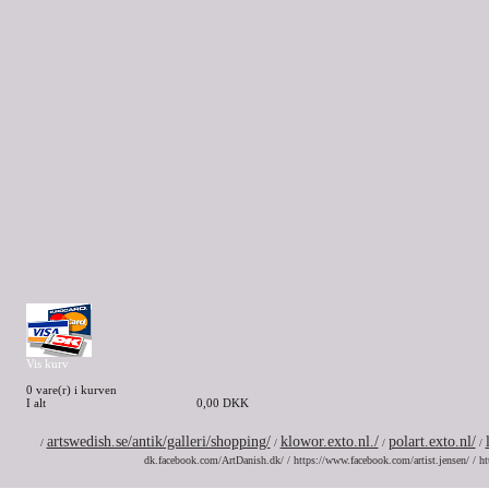
Vis kurv
0 vare(r) i kurven
I alt
0,00 DKK
artswedish.se/antik/galleri/shopping/
klowor.exto.nl./
polart.exto.nl/
/
/
/
/
dk.facebook.com/ArtDanish.dk/ / https://www.facebook.com/artist.jensen/ / ht