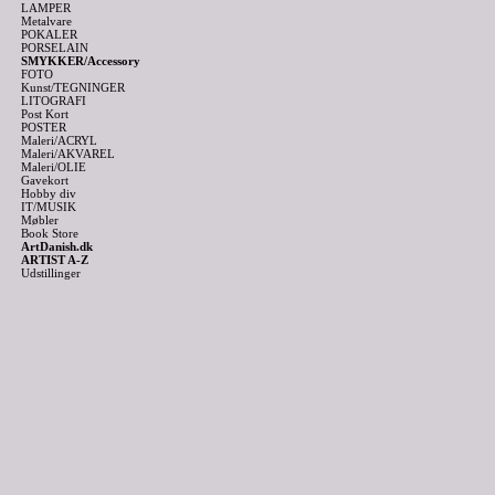
LAMPER
Metalvare
POKALER
PORSELAIN
SMYKKER/Accessory
FOTO
Kunst/TEGNINGER
LITOGRAFI
Post Kort
POSTER
Maleri/ACRYL
Maleri/AKVAREL
Maleri/OLIE
Gavekort
Hobby div
IT/MUSIK
Møbler
Book Store
ArtDanish.dk
ARTIST A-Z
Udstillinger