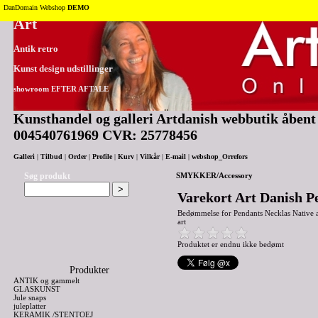
Tilbage til toppen
DanDomain Webshop
DEMO
Art
Antik retro
Kunst design udstillinger
showroom EFTER AFTALE
Kunsthandel og galleri Artdanish webbutik åbent 2
004540761969 CVR: 25778456
Galleri
|
Tilbud
|
Order
|
Profile
|
Kurv
|
Vilkår
|
E-mail
|
webshop_Orrefors
Søg produkt
SMYKKER/Accessory
Varekort Art Danish P
Bedømmelse for
Pendants Necklas Native
art
Produktet er endnu ikke bedømt
Produkter
ANTIK og gammelt
GLASKUNST
Jule snaps
juleplatter
KERAMIK /STENTOEJ