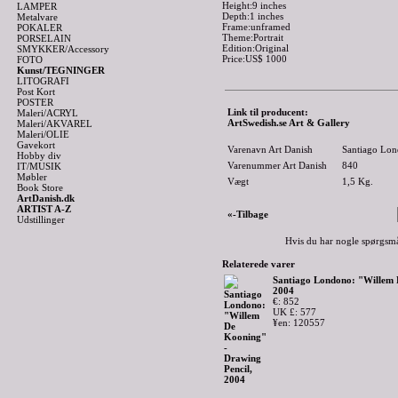
Height:9 inches
LAMPER
Depth:1 inches
Metalvare
Frame:unframed
POKALER
Theme:Portrait
PORSELAIN
Edition:Original
SMYKKER/Accessory
Price:US$ 1000
FOTO
Kunst/TEGNINGER
LITOGRAFI
Post Kort
POSTER
Link til producent:
Maleri/ACRYL
ArtSwedish.se Art & Gallery
Maleri/AKVAREL
Maleri/OLIE
Gavekort
Varenavn Art Danish
Santiago Lon
Hobby div
Varenummer Art Danish
840
IT/MUSIK
Møbler
Vægt
1,5
Kg.
Book Store
ArtDanish.dk
ARTIST A-Z
«-Tilbage
Udstillinger
Hvis du har nogle spørgsmå
Relaterede varer
Santiago Londono: "Willem 
2004
€: 852
UK £: 577
¥en: 120557