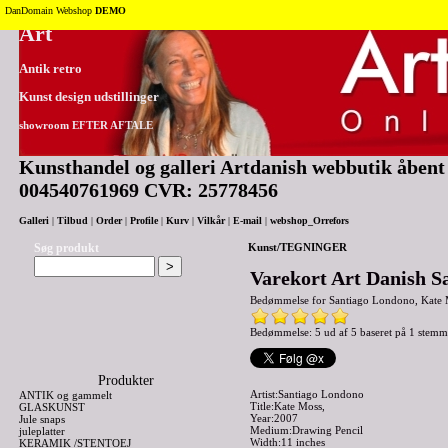
Tilbage til toppen
DanDomain Webshop
DEMO
Art
Antik retro
Kunst design udstillinger
showroom EFTER AFTALE
Kunsthandel og galleri Artdanish webbutik åbent 2
004540761969 CVR: 25778456
Galleri
|
Tilbud
|
Order
|
Profile
|
Kurv
|
Vilkår
|
E-mail
|
webshop_Orrefors
Søg produkt
Kunst/TEGNINGER
Varekort Art Danish S
Bedømmelse for
Santiago Londono, Kate 
Bedømmelse: 5 ud af 5 baseret på
1
stemm
Produkter
Artist:Santiago Londono
ANTIK og gammelt
Title:Kate Moss,
GLASKUNST
Year:2007
Jule snaps
Medium:Drawing Pencil
juleplatter
Width:11 inches
KERAMIK /STENTOEJ