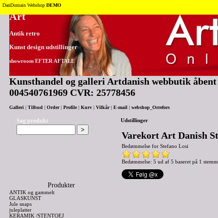
Tilbage til toppen
DanDomain Webshop
DEMO
Art
Antik retro
Kunst design udstillinger
showroom EFTER AFTALE
Kunsthandel og galleri Artdanish webbutik åbent 2
004540761969 CVR: 25778456
Galleri
|
Tilbud
|
Order
|
Profile
|
Kurv
|
Vilkår
|
E-mail
|
webshop_Orrefors
Søg produkt
Udstillinger
Varekort Art Danish St
Bedømmelse for
Stefano Losi
Bedømmelse: 5 ud af 5 baseret på
1
stemm
Produkter
ANTIK og gammelt
GLASKUNST
Jule snaps
juleplatter
KERAMIK /STENTOEJ