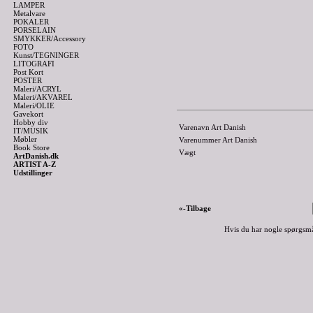
LAMPER
Metalvare
POKALER
PORSELAIN
SMYKKER/Accessory
FOTO
Kunst/TEGNINGER
LITOGRAFI
Post Kort
POSTER
Maleri/ACRYL
Maleri/AKVAREL
Maleri/OLIE
Gavekort
Hobby div
Varenavn Art Danish
IT/MUSIK
Møbler
Varenummer Art Danish
Book Store
Vægt
ArtDanish.dk
ARTIST A-Z
Udstillinger
«-Tilbage
Hvis du har nogle spørgsmå