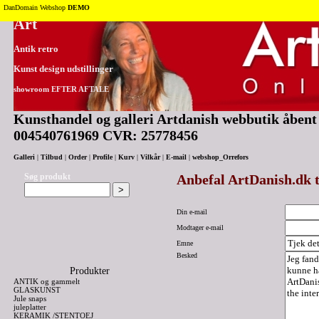
Tilbage til toppen
DanDomain Webshop
DEMO
Art
Antik retro
Kunst design udstillinger
showroom EFTER AFTALE
Kunsthandel og galleri Artdanish webbutik åbent 2
004540761969 CVR: 25778456
Galleri
|
Tilbud
|
Order
|
Profile
|
Kurv
|
Vilkår
|
E-mail
|
webshop_Orrefors
Søg produkt
Anbefal ArtDanish.dk t
Din e-mail
Modtager e-mail
Emne
Besked
Produkter
ANTIK og gammelt
GLASKUNST
Jule snaps
juleplatter
KERAMIK /STENTOEJ