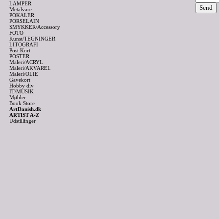
LAMPER
Metalvare
POKALER
PORSELAIN
SMYKKER/Accessory
FOTO
Kunst/TEGNINGER
LITOGRAFI
Post Kort
POSTER
Maleri/ACRYL
Maleri/AKVAREL
Maleri/OLIE
Gavekort
Hobby div
IT/MUSIK
Møbler
Book Store
ArtDanish.dk
ARTIST A-Z
Udstillinger