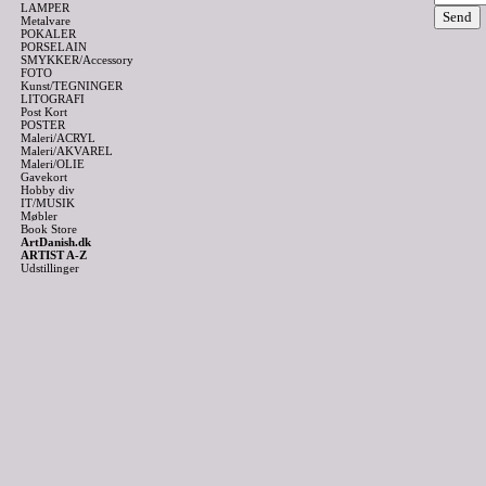
LAMPER
Metalvare
POKALER
PORSELAIN
SMYKKER/Accessory
FOTO
Kunst/TEGNINGER
LITOGRAFI
Post Kort
POSTER
Maleri/ACRYL
Maleri/AKVAREL
Maleri/OLIE
Gavekort
Hobby div
IT/MUSIK
Møbler
Book Store
ArtDanish.dk
ARTIST A-Z
Udstillinger