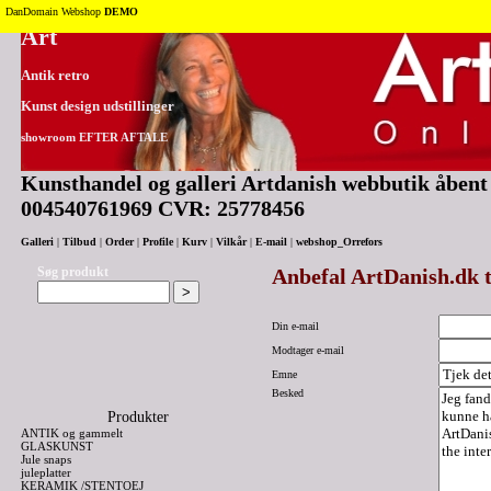
Tilbage til toppen
DanDomain Webshop
DEMO
Art
Antik retro
Kunst design udstillinger
showroom EFTER AFTALE
Kunsthandel og galleri Artdanish webbutik åbent 2
004540761969 CVR: 25778456
Galleri
|
Tilbud
|
Order
|
Profile
|
Kurv
|
Vilkår
|
E-mail
|
webshop_Orrefors
Søg produkt
Anbefal ArtDanish.dk t
Din e-mail
Modtager e-mail
Emne
Besked
Produkter
ANTIK og gammelt
GLASKUNST
Jule snaps
juleplatter
KERAMIK /STENTOEJ