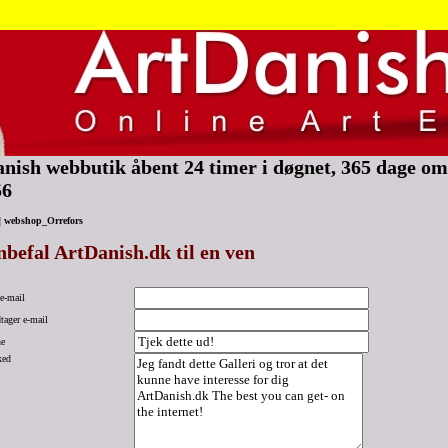
nish webbutik åbent 24 timer i døgnet, 365 dage om 
56
|
webshop_Orrefors
befal ArtDanish.dk til en ven
e-mail
ager e-mail
e
ked