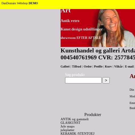
Tilbage til toppen
DanDomain Webshop
DEMO
Art
Antik retro
Kunst design udstillinger
showroom EFTER AFTALE
Kunsthandel og galleri Artda
004540761969 CVR: 257784
Galleri
|
Tilbud
|
Order
|
Profile
|
Kurv
|
Vilkår
|
E-mail
Søg produkt
An
Din 
Modt
Emn
Bes
Produkter
ANTIK og gammelt
GLASKUNST
Jule snaps
juleplatter
KERAMIK /STENTOEJ