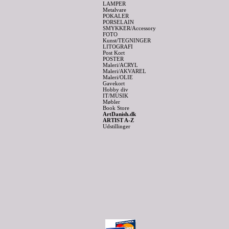
LAMPER
Metalvare
POKALER
PORSELAIN
SMYKKER/Accessory
FOTO
Kunst/TEGNINGER
LITOGRAFI
Post Kort
POSTER
Maleri/ACRYL
Maleri/AKVAREL
Maleri/OLIE
Gavekort
Hobby div
IT/MUSIK
Møbler
Book Store
ArtDanish.dk
ARTIST A-Z
Udstillinger