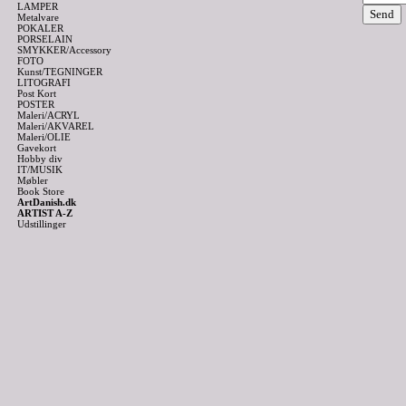
LAMPER
Metalvare
POKALER
PORSELAIN
SMYKKER/Accessory
FOTO
Kunst/TEGNINGER
LITOGRAFI
Post Kort
POSTER
Maleri/ACRYL
Maleri/AKVAREL
Maleri/OLIE
Gavekort
Hobby div
IT/MUSIK
Møbler
Book Store
ArtDanish.dk
ARTIST A-Z
Udstillinger