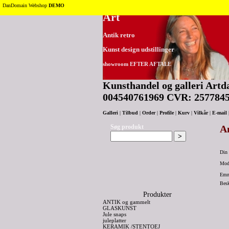
Tilbage til toppen
DanDomain Webshop
DEMO
Art
Antik retro
Kunst design udstillinger
showroom EFTER AFTALE
Kunsthandel og galleri Artda
004540761969 CVR: 257784
Galleri
|
Tilbud
|
Order
|
Profile
|
Kurv
|
Vilkår
|
E-mail
Søg produkt
An
Din 
Modt
Emn
Bes
Produkter
ANTIK og gammelt
GLASKUNST
Jule snaps
juleplatter
KERAMIK /STENTOEJ