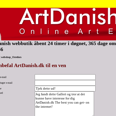
nish webbutik åbent 24 timer i døgnet, 365 dage om 
56
|
webshop_Orrefors
befal ArtDanish.dk til en ven
e-mail
ager e-mail
e
ked