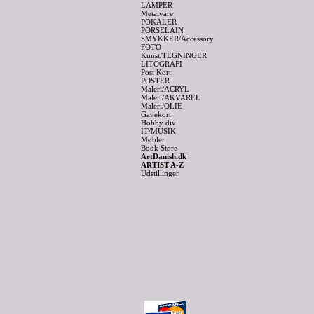
LAMPER
Metalvare
POKALER
PORSELAIN
SMYKKER/Accessory
FOTO
Kunst/TEGNINGER
LITOGRAFI
Post Kort
POSTER
Maleri/ACRYL
Maleri/AKVAREL
Maleri/OLIE
Gavekort
Hobby div
IT/MUSIK
Møbler
Book Store
ArtDanish.dk
ARTIST A-Z
Udstillinger