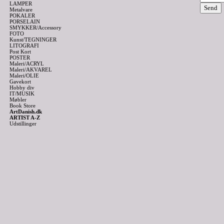
LAMPER
Metalvare
POKALER
PORSELAIN
SMYKKER/Accessory
FOTO
Kunst/TEGNINGER
LITOGRAFI
Post Kort
POSTER
Maleri/ACRYL
Maleri/AKVAREL
Maleri/OLIE
Gavekort
Hobby div
IT/MUSIK
Møbler
Book Store
ArtDanish.dk
ARTIST A-Z
Udstillinger