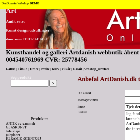
Tilbage til toppen
DanDomain Webshop
DEMO
Art
Antik retro
Kunst design udstillinger
showroom EFTER AFTALE
Kunsthandel og galleri Artdanish webbutik åbent 2
004540761969 CVR: 25778456
Galleri
|
Tilbud
|
Order
|
Profile
|
Kurv
|
Vilkår
|
E-mail
|
webshop_Orrefors
Søg produkt
Anbefal ArtDanish.dk t
Din e-mail
Modtager e-mail
Emne
Besked
Produkter
ANTIK og gammelt
GLASKUNST
Jule snaps
juleplatter
KERAMIK /STENTOEJ