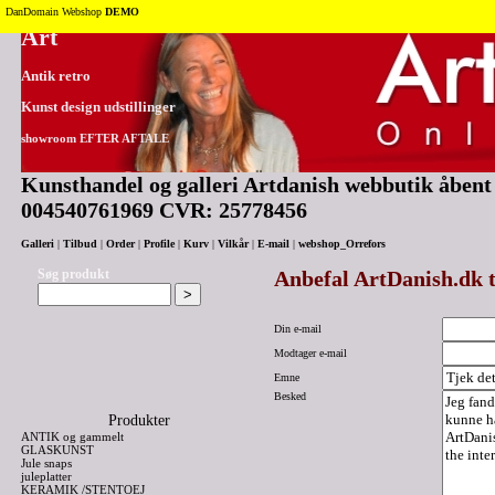
Tilbage til toppen
DanDomain Webshop
DEMO
Art
Antik retro
Kunst design udstillinger
showroom EFTER AFTALE
Kunsthandel og galleri Artdanish webbutik åbent 2
004540761969 CVR: 25778456
Galleri
|
Tilbud
|
Order
|
Profile
|
Kurv
|
Vilkår
|
E-mail
|
webshop_Orrefors
Søg produkt
Anbefal ArtDanish.dk t
Din e-mail
Modtager e-mail
Emne
Besked
Produkter
ANTIK og gammelt
GLASKUNST
Jule snaps
juleplatter
KERAMIK /STENTOEJ