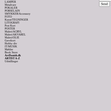
LAMPER
Metalvare
POKALER
PORSELAIN
SMYKKER/Accessory
FOTO
Kunst/TEGNINGER
LITOGRAFI
Post Kort
POSTER
Maleri/ACRYL
Maleri/AKVAREL
Maleri/OLIE
Gavekort
Hobby div
IT/MUSIK
Møbler
Book Store
ArtDanish.dk
ARTIST A-Z
Udstillinger