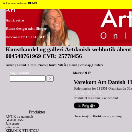
Tilbage til toppen
DanDomain Webshop
DEMO
Art
Antik retro
Kunst design udstillinger
showroom EFTER AFTALE
Kunsthandel og galleri Artdanish webbutik åbent 2
004540761969 CVR: 25778456
Galleri
|
Tilbud
|
Order
|
Profile
|
Kurv
|
Vilkår
|
E-mail
|
webshop_Orrefors
Søg produkt
Maleri/OLIE
Varekort Art Danish 1
Bedømmelse for
111351 Orranäsasjön 36x
Produktet er endnu ikke bedømt
Produkter
Orranäsasjön 36x44 cm oilpainting
ANTIK og gammelt
GLASKUNST
Jule snaps
juleplatter
KERAMIK /STENTOEJ