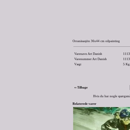
Orranäsasjön 36x44 cm oilpainting
Varenavn Art Danish
1113
Varenummer Art Danish
1113
Vægt
5
Kg
«-Tilbage
Hvis du har nogle spørgsmå
Relaterede varer