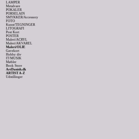
LAMPER
Metalvare
POKALER
PORSELAIN
SMYKKER/Accessory
FOTO
Kunst/TEGNINGER
LITOGRAFI
Post Kort
POSTER
Maleri/ACRYL
Maleri/AKVAREL
Maleri/OLIE
Gavekort
Hobby div
IT/MUSIK
Møbler
Book Store
ArtDanish.dk
ARTIST A-Z
Udstillinger