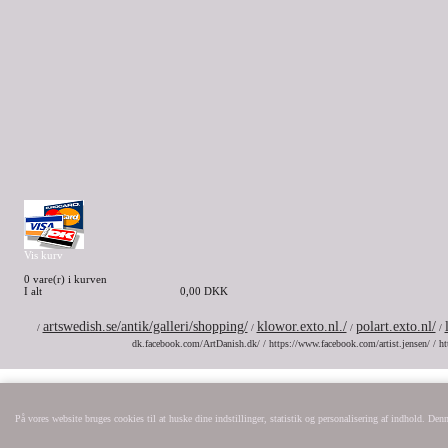
Vis kurv
0 vare(r) i kurven
I alt
0,00 DKK
artswedish.se/antik/galleri/shopping/
klowor.exto.nl./
polart.exto.nl/
/
/
/
/
dk.facebook.com/ArtDanish.dk/ / https://www.facebook.com/artist.jensen/ / ht
På vores website bruges cookies til at huske dine indstillinger, statistik og personalisering af indhold. De