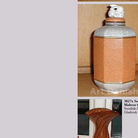
3027x Sw
Maleras 
Swedish 
Glasbru