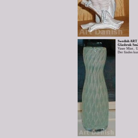
Swedish ART 
Glasbruk Små
Vaser Mint..
Der findes ku