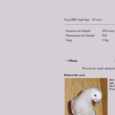
Goeg B&G fugl figur 20 cm h
Varenavn Art Danish
956 Goeg B
Varenummer Art Danish
956
Vægt
5
Kg.
«-Tilbage
Hvis du har nogle spørgsmå
Relaterede varer
Ara 
cm.
Bird
Kong