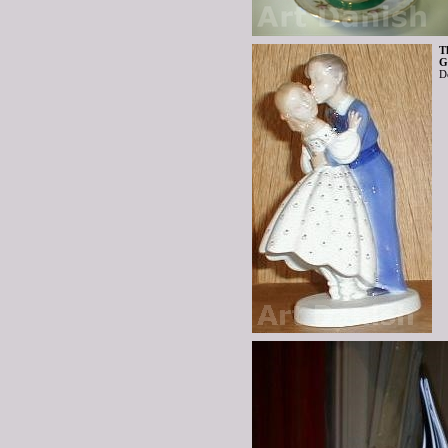
T
G
D