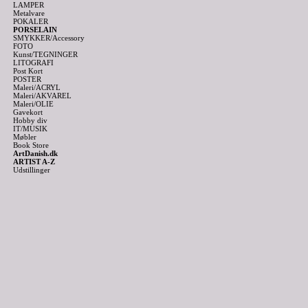
LAMPER
Metalvare
POKALER
PORSELAIN
SMYKKER/Accessory
FOTO
Kunst/TEGNINGER
LITOGRAFI
Post Kort
POSTER
Maleri/ACRYL
Maleri/AKVAREL
Maleri/OLIE
Gavekort
Hobby div
IT/MUSIK
Møbler
Book Store
ArtDanish.dk
ARTIST A-Z
Udstillinger