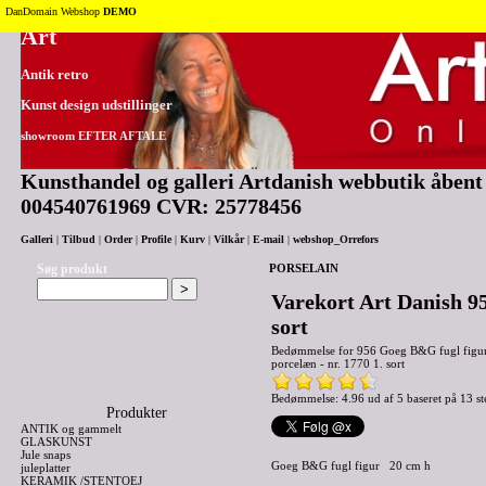
Tilbage til toppen
DanDomain Webshop
DEMO
Art
Antik retro
Kunst design udstillinger
showroom EFTER AFTALE
Kunsthandel og galleri Artdanish webbutik åbent 2
004540761969 CVR: 25778456
Galleri
|
Tilbud
|
Order
|
Profile
|
Kurv
|
Vilkår
|
E-mail
|
webshop_Orrefors
Søg produkt
PORSELAIN
Varekort Art Danish 95
sort
Bedømmelse for
956 Goeg B&G fugl figur
porcelæn - nr. 1770 1. sort
Bedømmelse: 4.96 ud af 5 baseret på
13
st
Produkter
ANTIK og gammelt
GLASKUNST
Jule snaps
Goeg B&G fugl figur 20 cm h
juleplatter
KERAMIK /STENTOEJ