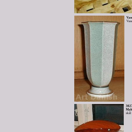
Vas
Vas
302
Mal
skål