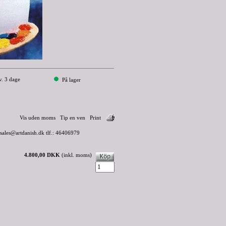
v. 3 dage
På lager
Vis uden moms
Tip en ven
Print
 sales@artdanish.dk tlf.: 46406979
4.800,00 DKK
(inkl. moms)