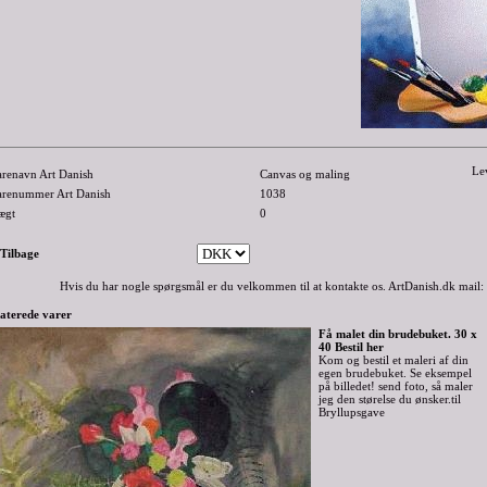
Le
arenavn Art Danish
Canvas og maling
arenummer Art Danish
1038
ægt
0
-Tilbage
Hvis du har nogle spørgsmål er du velkommen til at kontakte os. ArtDanish.dk mail:
aterede varer
Få malet din brudebuket. 30 x
40 Bestil her
Kom og bestil et maleri af din
egen brudebuket. Se eksempel
på billedet! send foto, så maler
jeg den størelse du ønsker.til
Bryllupsgave