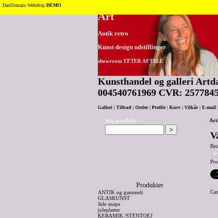
Tilbage til toppen
DanDomain Webshop
DEMO
Art
Antik retro
Kunst design udstillinger
showroom EFTER AFTALE
Kunsthandel og galleri Artda
004540761969 CVR: 257784
Galleri
|
Tilbud
|
Order
|
Profile
|
Kurv
|
Vilkår
|
E-mail
Søg produkt
Art
V
Be
Pro
Produkter
Ca
ANTIK og gammelt
GLASKUNST
Jule snaps
juleplatter
KERAMIK /STENTOEJ