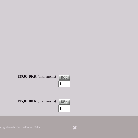
139,00 DKK
(inkl. moms)
195,00 DKK
(inkl. moms)
iden godkender du cookiepolitikken.
alstermoart.com
/
/
Tilbage til toppen
/ https://da-
/antik/galleri/shopping/