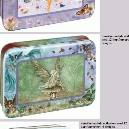
Smukke malede stå
med 12 kort/kuverte
designs
Smukke malede stålæsker med 12
kort/kuverter i 4 designs