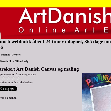
nish webbutik åbent 24 timer i døgnet, 365 dage om 
56
|
webshop_Orrefors
Danish.dk
»
.Tilbud salg
arekort Art Danish Canvas og maling
dømmelse for
Canvas og maling
duktet er endnu ikke bedømt
nvas og maling