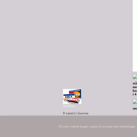
Vis kurv
0 vare(r) i kurven
I alt
0,00 DKK
På vores website bruges cookies til at huske dine indstillinger
artswedish.se/antik/galleri/shopping/
k
/
/
dk.facebook.com/ArtDanish.dk/ / 