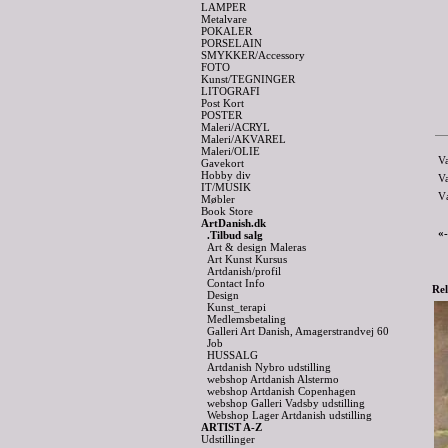
LAMPER
Metalvare
POKALER
PORSELAIN
SMYKKER/Accessory
FOTO
Kunst/TEGNINGER
LITOGRAFI
Post Kort
POSTER
Maleri/ACRYL
Maleri/AKVAREL
Maleri/OLIE
V
Gavekort
Hobby div
V
IT/MUSIK
V
Møbler
Book Store
ArtDanish.dk
«
.Tilbud salg
Art & design Maleras
Art Kunst Kursus
Artdanish/profil
Contact Info
Rel
Design
Kunst_terapi
Medlemsbetaling
Galleri Art Danish, Amagerstrandvej 60
Job
HUSSALG
Artdanish Nybro udstilling
webshop Artdanish Alstermo
webshop Artdanish Copenhagen
webshop Galleri Vadsby udstilling
Webshop Lager Artdanish udstilling
ARTIST A-Z
Udstillinger