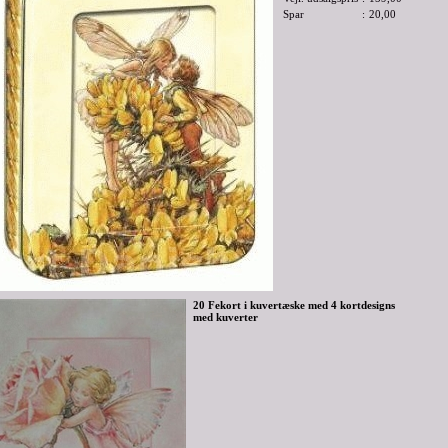
Spar
:
20,00
20 Fekort i kuvertæske med 4 kortdesigns
med kuverter