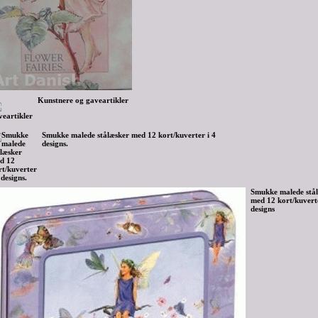
Kunstnere og gaveartikler
Smukke malede stålæsker med 12 kort/kuverter i 4
designs.
Smukke malede stå
med 12 kort/kuverte
designs