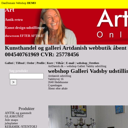
Tilbage til toppen
DanDomain Webshop
DEMO
Art
Antik retro
Kunst design udstillinger
showroom EFTER AFTALE
Kunsthandel og galleri Artdanish webbutik åbent 2
004540761969 CVR: 25778456
Galleri
|
Tilbud
|
Order
|
Profile
|
Kurv
|
Vilkår
|
E-mail
|
webshop_Orrefors
ArtDanish.dk
»
webshop Galleri Vadsby udstilling
webshop Galleri Vadsby udstilli
Søg produkt
Artdanish udstilling
Vadsbyvej 16
2640 Hedehusene
Copenhagen
Åbent efter aftale
Produkter
ANTIK og gammelt
GLASKUNST
Jule snaps
juleplatter
KERAMIK /STENTOEJ