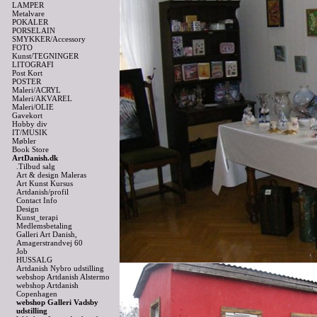
LAMPER
Metalvare
POKALER
PORSELAIN
SMYKKER/Accessory
FOTO
Kunst/TEGNINGER
LITOGRAFI
Post Kort
POSTER
Maleri/ACRYL
Maleri/AKVAREL
Maleri/OLIE
Gavekort
Hobby div
IT/MUSIK
Møbler
Book Store
ArtDanish.dk
.Tilbud salg
Art & design Maleras
Art Kunst Kursus
Artdanish/profil
Contact Info
Design
Kunst_terapi
Medlemsbetaling
Galleri Art Danish,
Amagerstrandvej 60
Job
HUSSALG
Artdanish Nybro udstilling
webshop Artdanish Alstermo
webshop Artdanish
Copenhagen
webshop Galleri Vadsby
udstilling