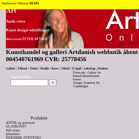
Tilbage til toppen
DanDomain Webshop
DEMO
Art
Antik retro
Kunst design udstillinger
showroom EFTER AFTALE
Kunsthandel og galleri Artdanish webbutik åbent 2
004540761969 CVR: 25778456
Galleri
|
Tilbud
|
Order
|
Profile
|
Kurv
|
Vilkår
|
E-mail
|
webshop_Orrefors
Firma adr.: Gallery Art
Danish Internationale
Søg produkt
kontor
Amager Strandvej 60,
Copenhagen
Produkter
ANTIK og gammelt
GLASKUNST
Jule snaps
juleplatter
KERAMIK /STENTOEJ