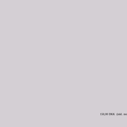
150,00 DKK (inkl. m