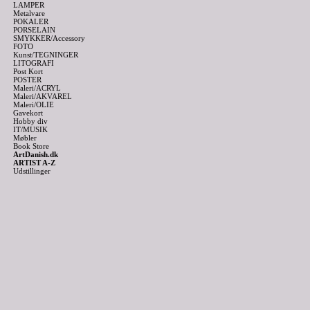
LAMPER
Metalvare
POKALER
PORSELAIN
SMYKKER/Accessory
FOTO
Kunst/TEGNINGER
LITOGRAFI
Post Kort
POSTER
Maleri/ACRYL
Maleri/AKVAREL
Maleri/OLIE
Gavekort
Hobby div
IT/MUSIK
Møbler
Book Store
ArtDanish.dk
ARTIST A-Z
Udstillinger