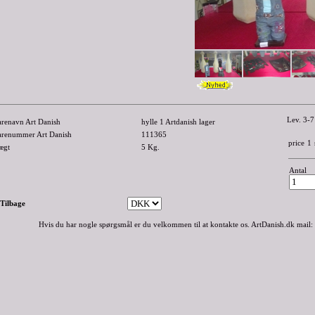
Lev. 3-7
arenavn Art Danish
hylle 1 Artdanish lager
arenummer Art Danish
111365
price
1
ægt
5
Kg.
Antal
-Tilbage
Hvis du har nogle spørgsmål er du velkommen til at kontakte os. ArtDanish.dk mail: