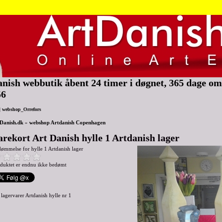
nish webbutik åbent 24 timer i døgnet, 365 dage om 
56
|
webshop_Orrefors
Danish.dk
»
webshop Artdanish Copenhagen
arekort Art Danish hylle 1 Artdanish lager
dømmelse for
hylle 1 Artdanish lager
duktet er endnu ikke bedømt
 lagervarer Artdanish hylle nr 1