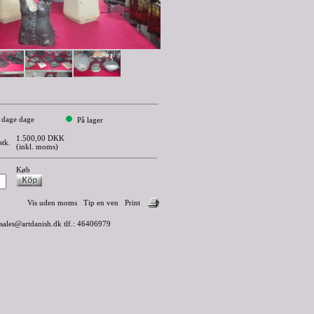
 dage dage
På lager
1.500,00 DKK
stk.
(inkl. moms)
Køb
Vis uden moms
Tip en ven
Print
 sales@artdanish.dk tlf.: 46406979