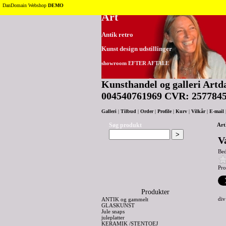
Tilbage til toppen
DanDomain Webshop
DEMO
Art
Antik retro
Kunst design udstillinger
showroom EFTER AFTALE
Kunsthandel og galleri Artda
004540761969 CVR: 257784
Galleri
|
Tilbud
|
Order
|
Profile
|
Kurv
|
Vilkår
|
E-mail
Søg produkt
Art
V
Be
Pro
Produkter
div
ANTIK og gammelt
GLASKUNST
Jule snaps
juleplatter
KERAMIK /STENTOEJ