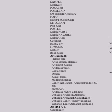
LAMPER
Metalvare
POKALER
PORSELAIN
SMYKKER/Accessory
FOTO
Kunst/TEGNINGER
LITOGRAFI
Post Kort
POSTER
Maleri/ACRYL
Maleri/AKVAREL
Maleri/OLIE
Gavekort
V
Hobby div
IT/MUSIK
V
Møbler
V
Book Store
ArtDanish.dk
.Tilbud salg
Art & design Maleras
Art Kunst Kursus
Artdanish/profil
Contact Info
«
Design
Kunst_terapi
Medlemsbetaling
Galleri Art Danish, Amagerstrandvej 60
Job
HUSSALG
Artdanish Nybro udstilling
webshop Artdanish Alstermo
webshop Artdanish Copenhagen
webshop Galleri Vadsby udstilling
Webshop Lager Artdanish udstilling
ARTIST A-Z
Udstillinger