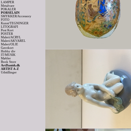
LAMPER
Metalvare
POKALER
PORSELAIN
SMYKKER/Accessory
FOTO
Kunst/TEGNINGER
LITOGRAFI
Post Kort
POSTER
Maleri/ACRYL
Maleri/AKVAREL
Maleri/OLIE
Gavekort
Hobby div
IT/MUSIK
Møbler
Book Store
ArtDanish.dk
ARTIST A-Z
Udstillinger