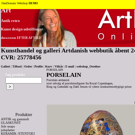
Tilbage til toppen
DanDomain Webshop
DEMO
Art
Antik retro
Kunst design udstillinger
showroom EFTER AFTALE
Kunsthandel og galleri Artdanish webbutik åbent 24
CVR: 25778456
Galleri
|
Tilbud
|
Order
|
Profile
|
Kurv
|
Vilkår
|
E-mail
|
webshop_Orrefors
PORSELAIN
PORSELAIN
Søg produkt
Porcelain artdanish
stort udvalg af porcelænsfigurer fra Royal Copenhagen,
Bing og Grøndahl og Dahl Jensen til yderst konkurrencedygtige priser.
Produkter
ANTIK og gammelt
GLASKUNST
Jule snaps
juleplatter
KERAMIK /STENTOEJ