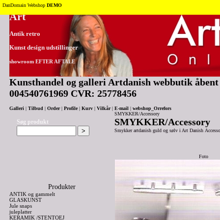
Tilbage til toppen
DanDomain Webshop
DEMO
Art
Antik retro
Kunst design udstillinger
showroom EFTER AFTALE
Kunsthandel og galleri Artdanish webbutik åbent 2
004540761969 CVR: 25778456
Galleri
|
Tilbud
|
Order
|
Profile
|
Kurv
|
Vilkår
|
E-mail
|
webshop_Orrefors
SMYKKER/Accessory
SMYKKER/Accessory
Søg produkt
Smykker artdanish guld og sølv i Art Danish Access
Foto
Produkter
ANTIK og gammelt
GLASKUNST
Jule snaps
juleplatter
KERAMIK /STENTOEJ