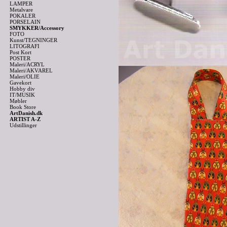
LAMPER
Metalvare
POKALER
PORSELAIN
SMYKKER/Accessory
FOTO
Kunst/TEGNINGER
LITOGRAFI
Post Kort
POSTER
Maleri/ACRYL
Maleri/AKVAREL
Maleri/OLIE
Gavekort
Hobby div
IT/MUSIK
Møbler
Book Store
ArtDanish.dk
ARTIST A-Z
Udstillinger