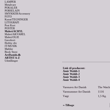
LAMPER
Metalvare
POKALER
PORSELAIN
SMYKKER/Accessory
FOTO
Kunst/TEGNINGER
LITOGRAFI
Post Kort
POSTER
Maleri/ACRYL
Maleri/AKVAREL
Maleri/OLIE
Gavekort
Hobby div
IT/MUSIK
Møbler
Book Store
ArtDanish.dk
ARTIST A-Z
Udstillinger
Link til producent:
Amir Wahib-1
Amir Wahib-2
Amir Wahib-3
Amir Wahib-4
Varenavn Art Danish
The Watch 
Varenummer Art Danish
1116
Vægt
1,5
Kg.
«-Tilbage