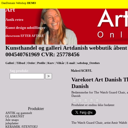
Tilbage til toppen
DanDomain Webshop
DEMO
Art
Antik retro
Kunst design udstillinger
showroom EFTER AFTALE
Kunsthandel og galleri Artdanish webbutik åbent 2
004540761969 CVR: 25778456
Galleri
|
Tilbud
|
Order
|
Profile
|
Kurv
|
Vilkår
|
E-mail
|
webshop_Orrefors
Søg produkt
Maleri/ACRYL
Varekort Art Danish T
Danish
Bedømmelse for
The Watch Guard Chair, ar
Danish
Produktet er endnu ikke bedømt
Produkter
ANTIK og gammelt
GLASKUNST
Jule snaps
The Watch Guard Chair, artist Amir Wahib 
juleplatter
KERAMIK /STENTOEJ