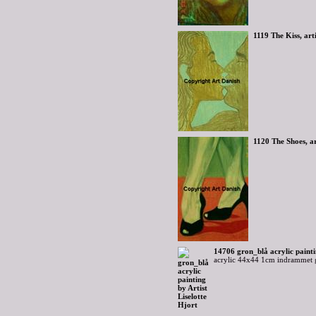
1119 The Kiss, ar
1120 The Shoes, a
14706 gron_blå acrylic painti
acrylic 44x44 1cm indrammet g