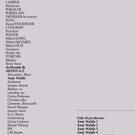
LAMPER
Metalvare
POKALER
PORSELAIN
SMYKKER/Accessory
FOTO
Kunst/TEGNINGER
LITOGRAFI
Post Kort
POSTER
Maleri/ACRYL
Maleri/AKVAREL
Maleri/OLIE
Gavekort
Hobby div
IT/MUSIK
Møbler
Book Store
ArtDanish.dk
ARTIST A-Z
Alexander_Hjort
Amir Wahib
Andersen
bassam ahmad
Belikov ru
canadian art
Carina Pedersen
Christina alby
Clemente_Bornacelli
David Mangin
eugene zenin
Evy Olesen
Goldenberg
Link til producent:
Göran Carlsson
Amir Wahib-1
Harald Wiberg
Amir Wahib-2
HN
Amir Wahib-3
I M Jensen
Amir Wahib-4