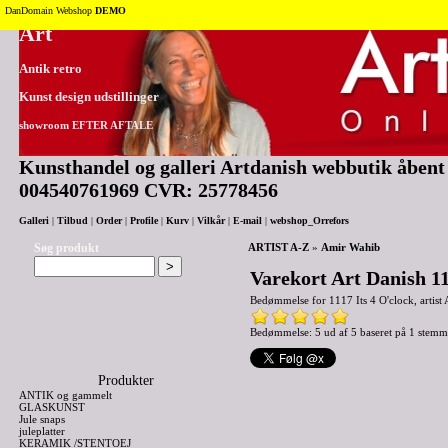
Tilbage til toppen
DanDomain Webshop
DEMO
Art
Antik retro
Kunst design udstillinger
showroom EFTER AFTALE
Kunsthandel og galleri Artdanish webbutik åbent 2
004540761969 CVR: 25778456
Galleri
|
Tilbud
|
Order
|
Profile
|
Kurv
|
Vilkår
|
E-mail
|
webshop_Orrefors
Søg produkt
ARTIST A-Z
»
Amir Wahib
Varekort Art Danish 11
Bedømmelse for
1117 Its 4 O'clock, artis
Bedømmelse: 5 ud af 5 baseret på
1
stemm
Produkter
ANTIK og gammelt
GLASKUNST
Jule snaps
juleplatter
KERAMIK /STENTOEJ