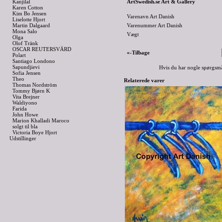
Kanjilal
ArtSwedish.se Art & Gallery
Karen Cotton
Kim Bo Jensen
Varenavn Art Danish
Liselotte Hjort
Martin Dalgaard
Varenummer Art Danish
Mona Salo
Vægt
Olga
Olof Tränk
OSCAR REUTERSVÄRD
«-Tilbage
Polart
Santiago Londono
Sapundjievi
Hvis du har nogle spørgsmå
Sofia Jensen
Theo
Relaterede varer
Thomas Nordström
Tommy Bjørn K
Vita Brejner
Waldiyono
Farida
John Howe
Marion Khalladi Maroco
solgt til bla
Victoria Boye Hjort
Udstillinger