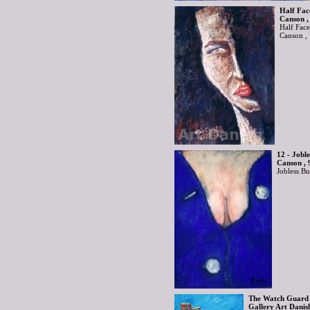
Half Fac
Canson ,
Half Face
Canson ,
12 - Joble
Canson , 
Jobless Bu
The Watch Guard C
Gallery Art Danis