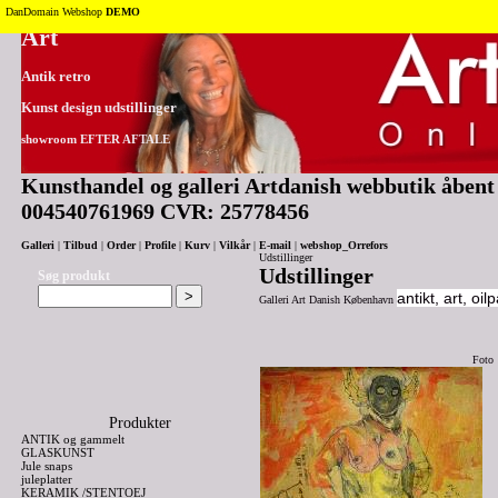
Tilbage til toppen
DanDomain Webshop
DEMO
Art
Antik retro
Kunst design udstillinger
showroom EFTER AFTALE
Kunsthandel og galleri Artdanish webbutik åbent 2
004540761969 CVR: 25778456
Galleri
|
Tilbud
|
Order
|
Profile
|
Kurv
|
Vilkår
|
E-mail
|
webshop_Orrefors
Udstillinger
Udstillinger
Søg produkt
antikt, art, oil
Galleri Art Danish København
Foto
Produkter
ANTIK og gammelt
GLASKUNST
Jule snaps
juleplatter
KERAMIK /STENTOEJ