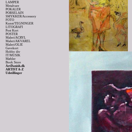
LAMPER
Metalvare
POKALER
PORSELAIN
SMYKKER/Accessory
FOTO
Kunst/TEGNINGER
LITOGRAFI
Post Kort
POSTER
Maleri/ACRYL
Maleri/AKVAREL
Maleri/OLIE
Gavekort
Hobby div
IT/MUSIK
Møbler
Book Store
ArtDanish.dk
ARTIST A-Z
Udstillinger