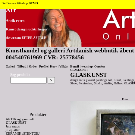
Tilbage til toppen
DanDomain Webshop
DEMO
Art
Antik retro
Kunst design udstillinger
showroom EFTER AFTALE
Kunsthandel og galleri Artdanish webbutik åbent 2
004540761969 CVR: 25778456
Galleri
|
Tilbud
|
Order
|
Profile
|
Kurv
|
Vilkår
|
E-mail
|
webshop_Orrefors
GLASKUNST
GLASKUNST
Søg produkt
design antik glassart paintings Art, Kunst, Paintings
Show, Fernisering, Studio, Ateliér, Gallery, GLASK
Foto
Produkter
ANTIK og gammelt
GLASKUNST
Jule snaps
juleplatter
KERAMIK /STENTOEJ