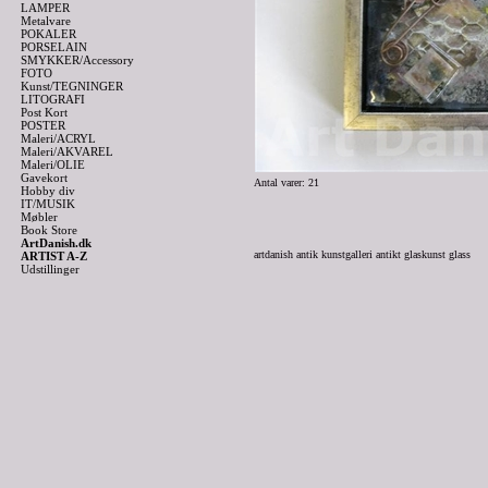
LAMPER
Metalvare
POKALER
PORSELAIN
SMYKKER/Accessory
FOTO
Kunst/TEGNINGER
LITOGRAFI
Post Kort
POSTER
Maleri/ACRYL
Maleri/AKVAREL
Maleri/OLIE
Gavekort
Antal varer: 21
Hobby div
IT/MUSIK
Møbler
Book Store
ArtDanish.dk
artdanish antik kunstgalleri antikt glaskunst glass
ARTIST A-Z
Udstillinger