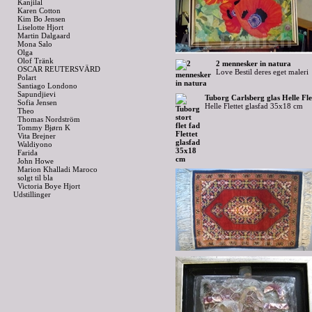
Kanjilal
Karen Cotton
Kim Bo Jensen
Liselotte Hjort
Martin Dalgaard
Mona Salo
Olga
Olof Tränk
2 mennesker in natura
OSCAR REUTERSVÄRD
Love Bestil deres eget maleri
Polart
Santiago Londono
Sapundjievi
Tuborg Carlsberg glas Helle Fl
Sofia Jensen
Helle Flettet glasfad 35x18 cm
Theo
Thomas Nordström
Tommy Bjørn K
Vita Brejner
Waldiyono
Farida
John Howe
Marion Khalladi Maroco
solgt til bla
Victoria Boye Hjort
Udstillinger