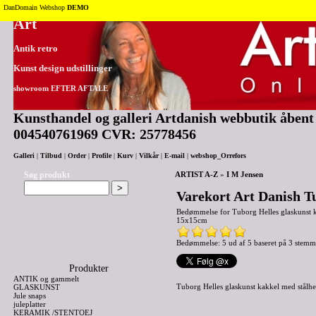
Tilbage til toppen
DanDomain Webshop
DEMO
Art
Antik retro
Kunst design udstillinger
showroom EFTER AFTALE
Kunsthandel og galleri Artdanish webbutik åbent 2
004540761969 CVR: 25778456
Galleri
|
Tilbud
|
Order
|
Profile
|
Kurv
|
Vilkår
|
E-mail
|
webshop_Orrefors
Søg produkt
ARTIST A-Z
»
I M Jensen
Varekort Art Danish T
Bedømmelse for
Tuborg Helles glaskunst 
15x15cm
Bedømmelse: 5 ud af 5 baseret på
3
stemm
Produkter
ANTIK og gammelt
Tuborg Helles glaskunst kakkel med stål
GLASKUNST
Jule snaps
juleplatter
KERAMIK /STENTOEJ