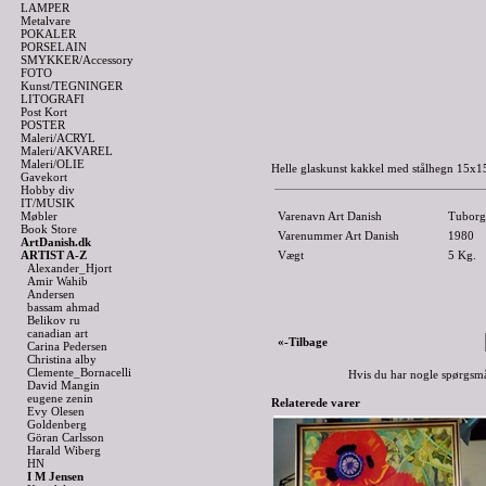
LAMPER
Metalvare
POKALER
PORSELAIN
SMYKKER/Accessory
FOTO
Kunst/TEGNINGER
LITOGRAFI
Post Kort
POSTER
Maleri/ACRYL
Maleri/AKVAREL
Maleri/OLIE
Helle glaskunst kakkel med stålhegn 15x15
Gavekort
Hobby div
IT/MUSIK
Møbler
Varenavn Art Danish
Tuborg
Book Store
Varenummer Art Danish
1980
ArtDanish.dk
ARTIST A-Z
Vægt
5
Kg.
Alexander_Hjort
Amir Wahib
Andersen
bassam ahmad
Belikov ru
canadian art
«-Tilbage
Carina Pedersen
Christina alby
Clemente_Bornacelli
Hvis du har nogle spørgsmå
David Mangin
eugene zenin
Relaterede varer
Evy Olesen
Goldenberg
Göran Carlsson
Harald Wiberg
HN
I M Jensen