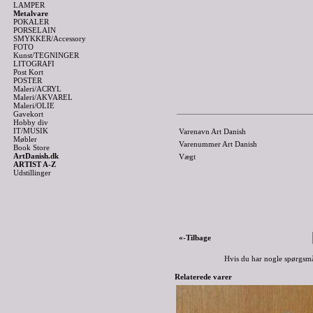
LAMPER
Metalvare
POKALER
PORSELAIN
SMYKKER/Accessory
FOTO
Kunst/TEGNINGER
LITOGRAFI
Post Kort
POSTER
Maleri/ACRYL
Maleri/AKVAREL
Maleri/OLIE
Gavekort
Hobby div
IT/MUSIK
Varenavn Art Danish
Møbler
Varenummer Art Danish
Book Store
ArtDanish.dk
Vægt
ARTIST A-Z
Udstillinger
«-Tilbage
Hvis du har nogle spørgsmå
Relaterede varer