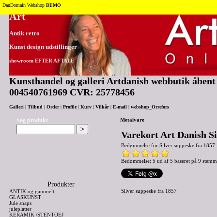
Tilbage til toppen
DanDomain Webshop
DEMO
Art
Antik retro
Kunst design udstillinger
showroom EFTER AFTALE
Kunsthandel og galleri Artdanish webbutik åbent 2
004540761969 CVR: 25778456
Galleri
|
Tilbud
|
Order
|
Profile
|
Kurv
|
Vilkår
|
E-mail
|
webshop_Orrefors
Søg produkt
Metalvare
Varekort Art Danish Si
Bedømmelse for
Silver suppeske fra 1857
Bedømmelse: 5 ud af 5 baseret på
9
stemm
Produkter
Silver suppeske fra 1857
ANTIK og gammelt
GLASKUNST
Jule snaps
juleplatter
KERAMIK /STENTOEJ