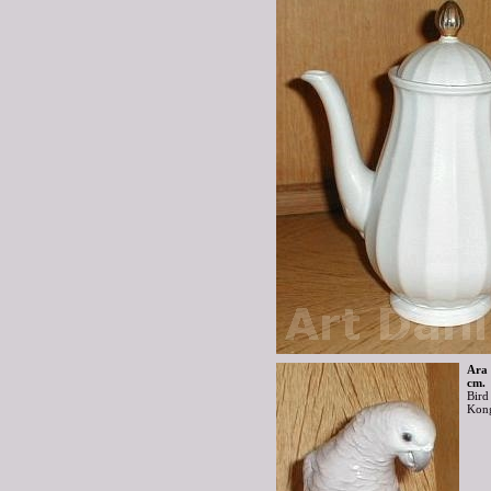
Ara 
cm.
Bird
Kong