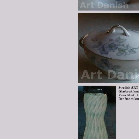
Swedish ART 
Glasbruk Små
Vaser Mint..
Der findes ku