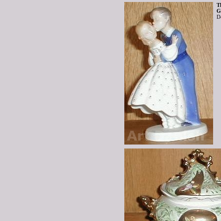
T
G
D