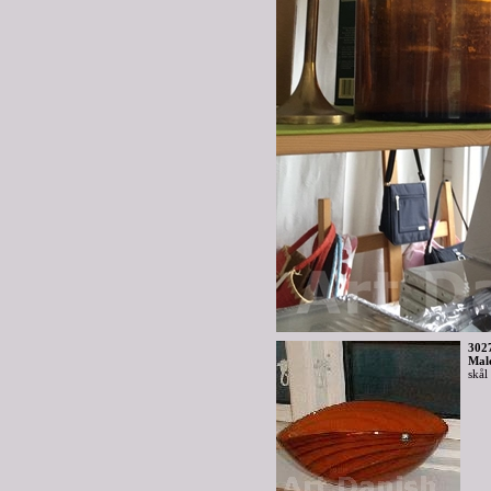
302
Mal
skål