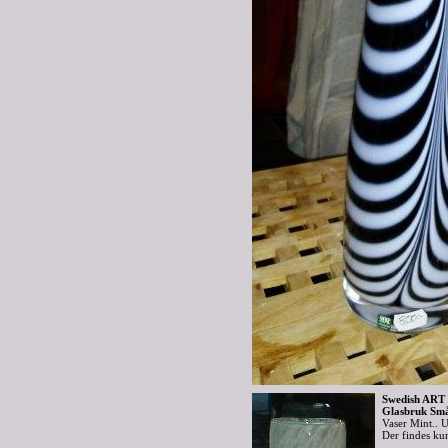
Swedish ART 
Glasbruk Små
Vaser Mint..
Der findes ku