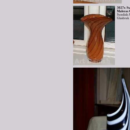
3027x Sw
Maleras 
Swedish 
Glasbru