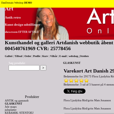
Tilbage til toppen
DanDomain Webshop
DEMO
Art
Antik retro
Kunst design udstillinger
showroom EFTER AFTALE
Kunsthandel og galleri Artdanish webbutik åbent 2
004540761969 CVR: 25778456
Galleri
|
Tilbud
|
Order
|
Profile
|
Kurv
|
Vilkår
|
E-mail
|
webshop_Orrefors
Søg produkt
GLASKUNST
Varekort Art Danish 2
Bedømmelse for
29173 Flora Ljuslykta R
Bedømmelse: 5 ud af 5 baseret på
4
stemm
Produkter
Flora Ljuslykta Röd/grön Mats Jonasson
ANTIK og gammelt
GLASKUNST
Jule snaps
Flora Ljuslykta Röd/grön Mats Jonasson
juleplatter
KERAMIK /STENTOEJ