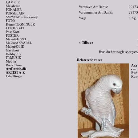
LAMPER
Metalvare
Varenavn Art Danish
29173 
POKALER
Varenummer Art Danish
29173
PORSELAIN
SMYKKER/Accessory
Vægt
5
Kg.
FOTO
Kunst/TEGNINGER
LITOGRAFI
Post Kort
POSTER
Maleri/ACRYL
«-Tilbage
Maleri/AKVAREL
Maleri/OLIE
Gavekort
Hvis du har nogle spørgsmå
Hobby div
IT/MUSIK
Relaterede varer
Møbler
Book Store
Ara 
ArtDanish.dk
cm.
ARTIST A-Z
Bird
Udstillinger
Kong