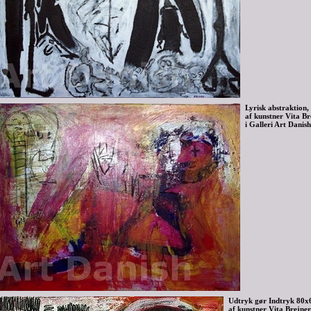
Lyrisk abstraktion,
af kunstner Vita Bre
i Galleri Art Danish
Udtryk gør Indtryk 80x6
af kunstner Vita Brejner, 