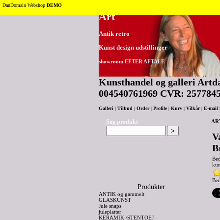
Tilbage til toppen
DanDomain Webshop
DEMO
Art
Antik retro
Kunst design udstillinger
showroom EFTER AFTALE
Kunsthandel og galleri Artda
004540761969 CVR: 257784
Galleri
|
Tilbud
|
Order
|
Profile
|
Kurv
|
Vilkår
|
E-mail
Søg produkt
AR
V
B
Be
kun
Bed
Produkter
ANTIK og gammelt
GLASKUNST
Jule snaps
juleplatter
KERAMIK /STENTOEJ