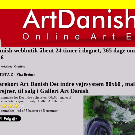
nish webbutik åbent 24 timer i døgnet, 365 dage om 
56
|
webshop_Orrefors
TIST A-Z
»
Vita Brejner
arekort Art Danish Det indre vejrsystem 80x60 , mal
rejner, til salg i Galleri Art Danish
dømmelse for
Det indre vejrsystem 80x60 , malet af
stner Vita Brejner, til salg i Galleri Art Danish
ømmelse: 4 ud af 5 baseret på
5
stemmer