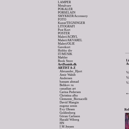
LAMPER
Metalvare
POKALER
PORSELAIN
SMYKKER/Accessory
FOTO
Kunst/TEGNINGER
LITOGRAFI
Post Kort
POSTER
Maleri/ACRYL
Maleri/AKVAREL
Maleri/OLIE
Gavekort
Hobby div
IT/MUSIK
Møbler
Li
Book Store
A
ArtDanish.dk
ARTIST A-Z
Alexander_Hjort
V
Amir Wahib
V
Andersen
bassam ahmad
V
Belikov ru
canadian art
Carina Pedersen
«
Christina alby
Clemente_Bornacelli
David Mangin
eugene zenin
Evy Olesen
Rel
Goldenberg
Göran Carlsson
Harald Wiberg
HN
I M Jensen