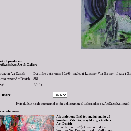
nk til producent:
rtSwedish.se Art & Gallery
arenavn Art Danish
Det indre vejrsystem 80x60 , malet af kunstner Vita Brejner, til salg i Ga
arenummer Art Danish
881
ægt
2,5
Kg.
-Tilbage
Hvis du har nogle spørgsmål er du velkommen til at kontakte os. ArtDanish.dk mail:
aterede varer
Alt andet end EnØjet, maleri malet af
kunstner Vita Brejner, til salg i Galleri
Art Danish
Alt andet end EnØjet, maleri malet af
kunstner Vita Brejner, til salg i Galleri Art