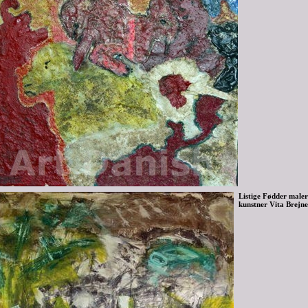
Listige Fødder maler
kunstner Vita Brejne