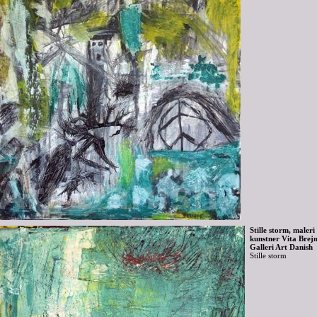
Stille storm, maleri
kunstner Vita Brejner
Galleri Art Danish
Stille storm