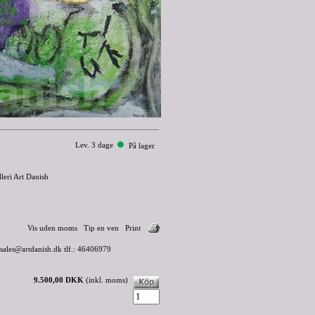
Lev. 3 dage
På lager
lleri Art Danish
Vis uden moms
Tip en ven
Print
 sales@artdanish.dk tlf.: 46406979
9.500,00 DKK
(inkl. moms)