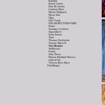
Kanjilal
Karen Cotton
Kim Bo Jensen
Liselotte Hjort
Martin Dalgaard
Mona Salo
Olga
Olof Tränk
OSCAR REUTERSVÄRD
Polart
Santiago Londono
Sapundjievi
Sofia Jensen
Theo
Thomas Nordström
Tommy Bjørn K
Vita Brejner
Waldiyono
Farida
John Howe
Marion Khalladi Maroco
solgt til bla
Victoria Boye Hjort
Udstillinger