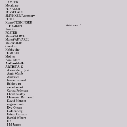
LAMPER
Metalvare
POKALER
PORSELAIN
SMYKKER/Accessory
FOTO
Kunst/TEGNINGER
Antal varer: 1
LITOGRAFI
Post Kort
POSTER
Maleri/ACRYL
Maleri/AKVAREL
Maleri/OLIE
Gavekort
Hobby div
IT/MUSIK
Møbler
Book Store
ArtDanish.dk
ARTIST A-Z
Alexander_Hjort
Amir Wahib
Andersen
bassam ahmad
Belikov ru
canadian art
Carina Pedersen
Christina alby
Clemente_Bornacelli
David Mangin
eugene zenin
Evy Olesen
Goldenberg
Göran Carlsson
Harald Wiberg
HN
I M Jensen