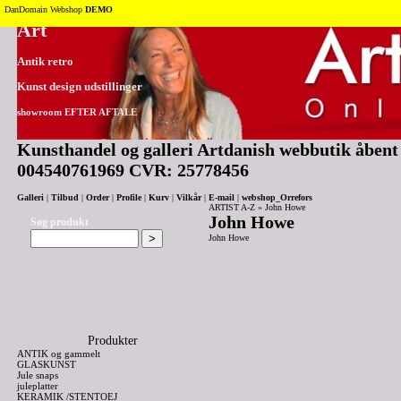
Tilbage til toppen
DanDomain Webshop
DEMO
Art
Antik retro
Kunst design udstillinger
showroom EFTER AFTALE
Kunsthandel og galleri Artdanish webbutik åbent 2
004540761969 CVR: 25778456
Galleri
|
Tilbud
|
Order
|
Profile
|
Kurv
|
Vilkår
|
E-mail
|
webshop_Orrefors
ARTIST A-Z
»
John Howe
John Howe
Søg produkt
John Howe
Produkter
ANTIK og gammelt
GLASKUNST
Jule snaps
juleplatter
KERAMIK /STENTOEJ