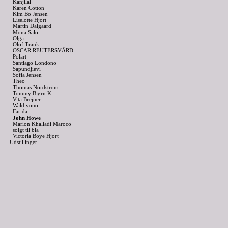
Kanjilal
Karen Cotton
Kim Bo Jensen
Liselotte Hjort
Martin Dalgaard
Mona Salo
Olga
Olof Tränk
OSCAR REUTERSVÄRD
Polart
Santiago Londono
Sapundjievi
Sofia Jensen
Theo
Thomas Nordström
Tommy Bjørn K
Vita Brejner
Waldiyono
Farida
John Howe
Marion Khalladi Maroco
solgt til bla
Victoria Boye Hjort
Udstillinger