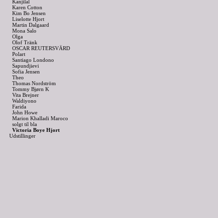
Kanjilal
Karen Cotton
Kim Bo Jensen
Liselotte Hjort
Martin Dalgaard
Mona Salo
Olga
Olof Tränk
OSCAR REUTERSVÄRD
Polart
Santiago Londono
Sapundjievi
Sofia Jensen
Theo
Thomas Nordström
Tommy Bjørn K
Vita Brejner
Waldiyono
Farida
John Howe
Marion Khalladi Maroco
solgt til bla
Victoria Boye Hjort
Udstillinger