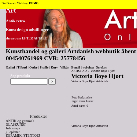
Tilbage til toppen
DanDomain Webshop
DEMO
Art
Antik retro
Kunst design udstillinger
showroom EFTER AFTALE
Kunsthandel og galleri Artdanish webbutik åbent 2
004540761969 CVR: 25778456
Galleri
|
Tilbud
|
Order
|
Profile
|
Kurv
|
Vilkår
|
E-mail
|
webshop_Orrefors
ARTIST A-Z
»
Victoria Boye Hjort
Victoria Boye Hjort
Søg produkt
Victoria Boye Hjort Artdanish
Foto
Beskrivelse
Ingen varer fundet
Antal varer: 0
Produkter
ANTIK og gammelt
GLASKUNST
Victoria Boye Hjort Artdanish
Jule snaps
juleplatter
KERAMIK /STENTOEJ