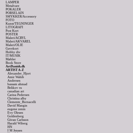
LAMPER
Metalvare
POKALER
PORSELAIN
SMYKKER/Accessory
FOTO
Kunst/TEGNINGER
LITOGRAFI
Post Kort
POSTER
Maleri/ACRYL
Maleri/AKVAREL
Maleri/OLIE
Gavekort
Hobby div
IT/MUSIK
Møbler
Book Store
ArtDanish.dk
ARTIST A-Z
Alexander_Hjort
Amir Wahib
Andersen
bassam ahmad
Belikov ru
canadian art
Carina Pedersen
Christina alby
Clemente_Bornacelli
David Mangin
eugene zenin
Evy Olesen
Goldenberg
Göran Carlsson
Harald Wiberg
HN
I M Jensen