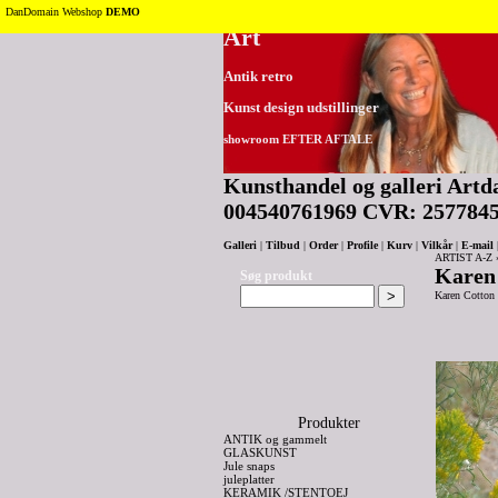
Tilbage til toppen
DanDomain Webshop
DEMO
Art
Antik retro
Kunst design udstillinger
showroom EFTER AFTALE
Kunsthandel og galleri Artda
004540761969 CVR: 257784
Galleri
|
Tilbud
|
Order
|
Profile
|
Kurv
|
Vilkår
|
E-mail
ARTIST A-Z
Karen
Søg produkt
Karen Cotton
Produkter
ANTIK og gammelt
GLASKUNST
Jule snaps
juleplatter
KERAMIK /STENTOEJ