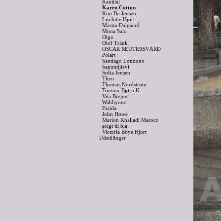
Kanjilal
Karen Cotton
Kim Bo Jensen
Liselotte Hjort
Martin Dalgaard
Mona Salo
Olga
Olof Tränk
OSCAR REUTERSVÄRD
Polart
Santiago Londono
Sapundjievi
Sofia Jensen
Theo
Thomas Nordström
Tommy Bjørn K
Vita Brejner
Waldiyono
Farida
John Howe
Marion Khalladi Maroco
solgt til bla
Victoria Boye Hjort
Udstillinger