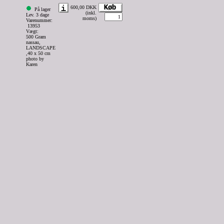
600,00 DKK
På lager
(inkl.
Lev. 3 dage
moms)
Varenummer:
13953
Vægt:
500 Gram
nassau,
LANDSCAPE
,40 x 50 cm
photo by
Karen