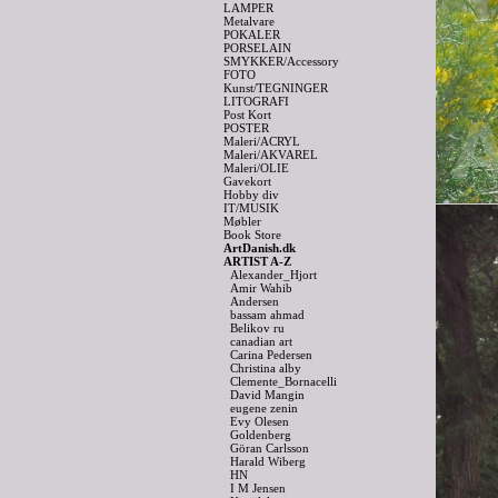
LAMPER
Metalvare
POKALER
PORSELAIN
SMYKKER/Accessory
FOTO
Kunst/TEGNINGER
LITOGRAFI
Post Kort
POSTER
Maleri/ACRYL
Maleri/AKVAREL
Maleri/OLIE
Gavekort
Hobby div
IT/MUSIK
Møbler
Book Store
ArtDanish.dk
ARTIST A-Z
Alexander_Hjort
Amir Wahib
Andersen
bassam ahmad
Belikov ru
canadian art
Carina Pedersen
Christina alby
Clemente_Bornacelli
David Mangin
eugene zenin
Evy Olesen
Goldenberg
Göran Carlsson
Harald Wiberg
HN
I M Jensen