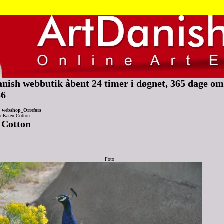
nish webbutik åbent 24 timer i døgnet, 365 dage om 
56
|
webshop_Orrefors
»
Karen Cotton
 Cotton
Foto