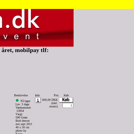
året, mobilpay tlf:
Beskrivelse
Info
Pris
Køb
600,00 DKK
På lager
(inkl.
Lev. 3 dage
moms)
Varenummer:
13954
Vægt:
500 Gram
Bird denver
zoo sept 2011
40 x 50 cm
photo by
Karen