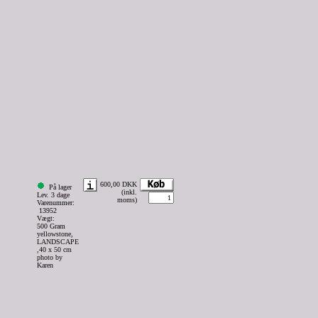
600,00 DKK
På lager
(inkl.
Lev. 3 dage
moms)
Varenummer:
13952
Vægt:
500 Gram
yellowstone,
LANDSCAPE
,40 x 50 cm
photo by
Karen