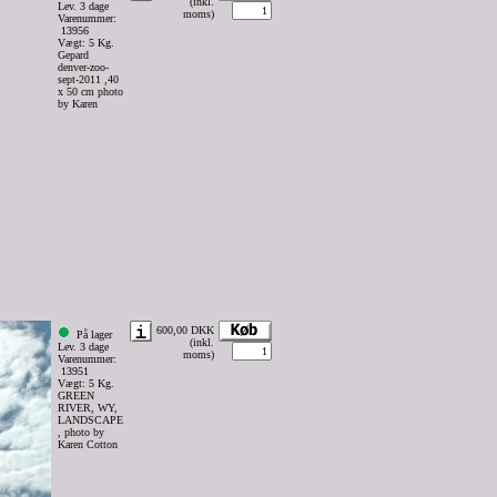
(inkl.
Lev. 3 dage
moms)
Varenummer:
13956
Vægt: 5 Kg.
Gepard
denver-zoo-
sept-2011 ,40
x 50 cm photo
by Karen
600,00 DKK
På lager
(inkl.
Lev. 3 dage
moms)
Varenummer:
13951
Vægt: 5 Kg.
GREEN
RIVER, WY,
LANDSCAPE
, photo by
Karen Cotton