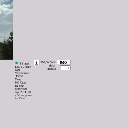
600,00 DKK
På lager
(inkl.
Lev. 3-7 dage
moms)
dage
Varenummer:
13957
Vægt:
500 Gram
Ice bear
denver-zoo-
sept-2011 ,40
x 50 cm photo
by Karen