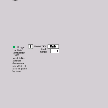
600,00 DKK
På lager
(inkl.
Lev. 3 dage
moms)
Varenummer:
13955
Vægt: 5 Kg.
Elephant
denver-zoo-
sept-2011 ,40
x 50 cm photo
by Karen