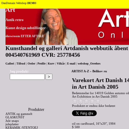
Tilbage til toppen
DanDomain Webshop
DEMO
Art
Antik retro
Kunst design udstillinger
showroom EFTER AFTALE
Kunsthandel og galleri Artdanish webbutik åbent 2
004540761969 CVR: 25778456
Galleri
|
Tilbud
|
Order
|
Profile
|
Kurv
|
Vilkår
|
E-mail
|
webshop_Orrefors
Søg produkt
ARTIST A-Z
»
Belikov ru
Varekort Art Danish 1
in Art Danish 2005
Bedømmelse for
14019 Golden autumn oil
Art Exhibition in Art Danish 2005
Produktet er endnu ikke bedømt
Produkter
ANTIK og gammelt
GLASKUNST
Jule snaps
oil on cardboard, 16"x20", 1984
juleplatter
$ 500
KERAMIK /STENTOEJ