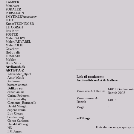
LAMPER
Metalvare
POKALER
PORSELAIN
SMYKKER/Accessory
FOTO
Kunst/TEGNINGER
LITOGRAFI
Post Kort
POSTER
Maleri/ACRYL
Maleri/AKVAREL
Maleri/OLIE
Gavekort
Hobby div
IT/MUSIK
Møbler
Book Store
ArtDanish.dk
ARTIST A-Z
Alexander_Hjort
Link til producent:
Amir Wahib
ArtSwedish.se Art & Gallery
Andersen
bassam ahmad
Belikov ru
14019 Golden autum
Varenavn Art Danish
canadian art
Danish 2005
Carina Pedersen
Varenummer Art
Christina alby
14019
Danish
Clemente_Bornacelli
David Mangin
Vægt
0
eugene zenin
Evy Olesen
Goldenberg
«-Tilbage
Göran Carlsson
Harald Wiberg
Hvis du har nogle spørgsmå
HN
I M Jensen