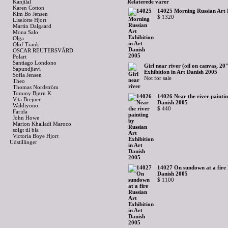
Kanjilal
Relaterede varer
Karen Cotton
14025 Morning Russian Art E
Kim Bo Jensen
$ 1320
Liselotte Hjort
Martin Dalgaard
Mona Salo
Olga
Olof Tränk
OSCAR REUTERSVÄRD
Polart
Santiago Londono
Girl near river (oil on canvas, 2
Sapundjievi
Exhibition in Art Danish 2005
Sofia Jensen
Not for sale
Theo
Thomas Nordström
Tommy Bjørn K
14026 Near the river paintin
Vita Brejner
Danish 2005
Waldiyono
$ 440
Farida
John Howe
Marion Khalladi Maroco
solgt til bla
Victoria Boye Hjort
Udstillinger
14027 On sundown at a fire R
Danish 2005
$ 1100