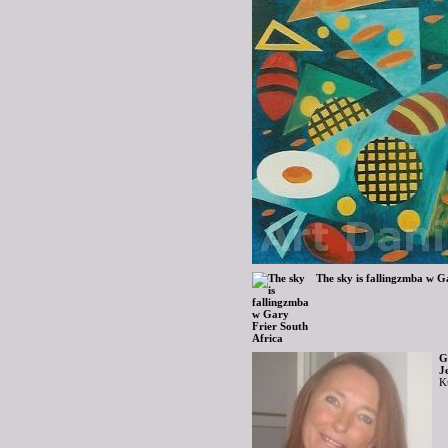
The sky is fallingzmba w G
G
J
K