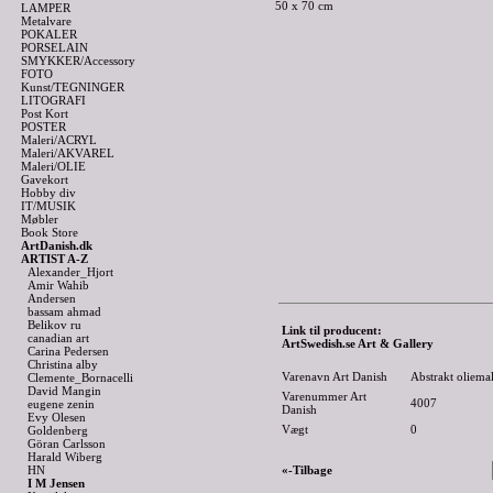
50 x 70 cm
LAMPER
Metalvare
POKALER
PORSELAIN
SMYKKER/Accessory
FOTO
Kunst/TEGNINGER
LITOGRAFI
Post Kort
POSTER
Maleri/ACRYL
Maleri/AKVAREL
Maleri/OLIE
Gavekort
Hobby div
IT/MUSIK
Møbler
Book Store
ArtDanish.dk
ARTIST A-Z
Alexander_Hjort
Amir Wahib
Andersen
bassam ahmad
Belikov ru
Link til producent:
canadian art
ArtSwedish.se Art & Gallery
Carina Pedersen
Christina alby
Varenavn Art Danish
Abstrakt oliema
Clemente_Bornacelli
David Mangin
Varenummer Art
4007
eugene zenin
Danish
Evy Olesen
Vægt
0
Goldenberg
Göran Carlsson
Harald Wiberg
HN
«-Tilbage
I M Jensen