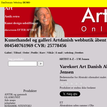
Tilbage til toppen
DanDomain Webshop
DEMO
Art
Antik retro
Kunst design udstillinger
showroom EFTER AFTALE
Kunsthandel og galleri Artdanish webbutik åbent 2
004540761969 CVR: 25778456
Galleri
|
Tilbud
|
Order
|
Profile
|
Kurv
|
Vilkår
|
E-mail
|
webshop_Orrefors
Søg produkt
ARTIST A-Z
»
I M Jensen
Varekort Art Danish A
Jensen
Bedømmelse for
Abstrakt oliemaleri malet
Jensen
Produktet er endnu ikke bedømt
Produkter
ANTIK og gammelt
GLASKUNST
Jule snaps
ET
juleplatter
Abstraktion uden ramme i Olie
KERAMIK /STENTOEJ