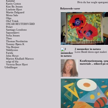
Kanjilal
Hvis du har nogle spørgsmå
Karen Cotton
Kim Bo Jensen
Relaterede varer
Liselotte Hjort
Martin Dalgaard
Mona Salo
Olga
Olof Tränk
OSCAR REUTERSVÄRD
Polart
Santiago Londono
Sapundjievi
Sofia Jensen
Theo
Thomas Nordström
Tommy Bjørn K
Vita Brejner
2 mennesker in natura
Waldiyono
Love Bestil deres eget maleri
Farida
John Howe
Marion Khalladi Maroco
Konfirmationssang. sang
solgt til bla
materiale .. stikord på m
Victoria Boye Hjort
Udstillinger