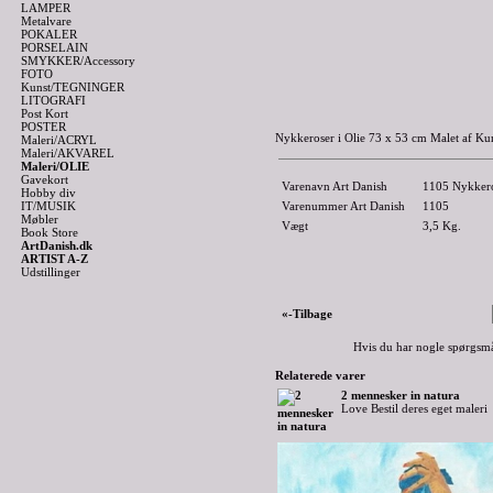
LAMPER
Metalvare
POKALER
PORSELAIN
SMYKKER/Accessory
FOTO
Kunst/TEGNINGER
LITOGRAFI
Post Kort
POSTER
Nykkeroser i Olie 73 x 53 cm Malet af Ku
Maleri/ACRYL
Maleri/AKVAREL
Maleri/OLIE
Gavekort
Varenavn Art Danish
1105 Nykkeros
Hobby div
IT/MUSIK
Varenummer Art Danish
1105
Møbler
Vægt
3,5
Kg.
Book Store
ArtDanish.dk
ARTIST A-Z
Udstillinger
«-Tilbage
Hvis du har nogle spørgsmå
Relaterede varer
2 mennesker in natura
Love Bestil deres eget maleri