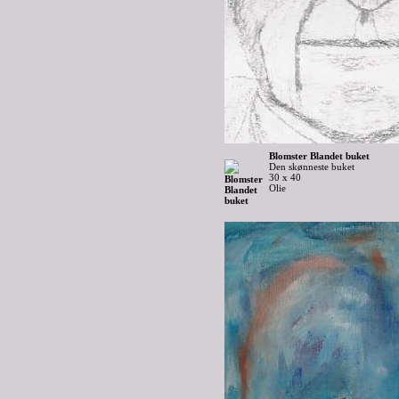
Blomster Blandet buket
Den skønneste buket
30 x 40
Olie