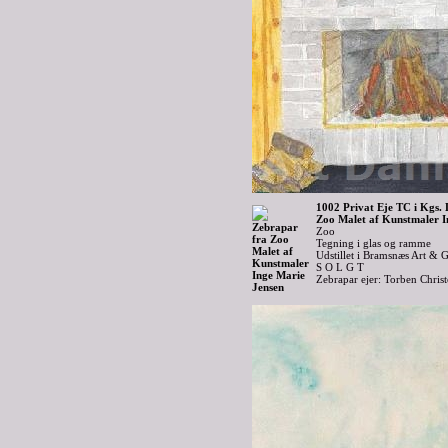
1002 Privat Eje TC i Kgs.
Zoo Malet af Kunstmaler I
Zoo
Tegning i glas og ramme
Udstillet i Bramsnæs Art & G
S O L G T
Zebrapar ejer: Torben Chris