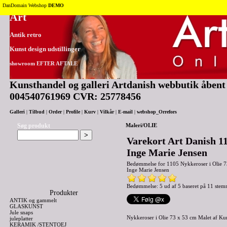
Tilbage til toppen
DanDomain Webshop
DEMO
Art
Antik retro
Kunst design udstillinger
showroom EFTER AFTALE
Kunsthandel og galleri Artdanish webbutik åbent 2
004540761969 CVR: 25778456
Galleri
|
Tilbud
|
Order
|
Profile
|
Kurv
|
Vilkår
|
E-mail
|
webshop_Orrefors
Søg produkt
Maleri/OLIE
Varekort Art Danish 1
Inge Marie Jensen
Bedømmelse for
1105 Nykkeroser i Olie 7
Inge Marie Jensen
Bedømmelse: 5 ud af 5 baseret på
11
stem
Produkter
ANTIK og gammelt
GLASKUNST
Jule snaps
Nykkeroser i Olie 73 x 53 cm Malet af Ku
juleplatter
KERAMIK /STENTOEJ