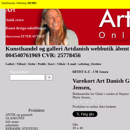
Tilbage til toppen
DanDomain Webshop
DEMO
Art
Antik retro
Kunst design udstillinger
showroom EFTER AFTALE
Kunsthandel og galleri Artdanish webbutik åbent 2
004540761969 CVR: 25778456
Galleri
|
Tilbud
|
Order
|
Profile
|
Kurv
|
Vilkår
|
E-mail
|
webshop_Orrefors
Søg produkt
ARTIST A-Z
»
I M Jensen
Varekort Art Danish G
Jensen,
Bedømmelse for
Glimt i vandet af Neptun
Marie Jensen,
Produktet er endnu ikke bedømt
Produkter
ANTIK og gammelt
GLASKUNST
Jule snaps
Olie
juleplatter
30 x 40
KERAMIK /STENTOEJ