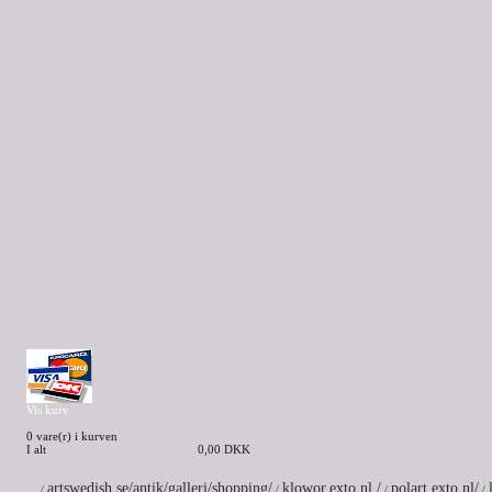
Vis kurv
0 vare(r) i kurven
I alt
0,00 DKK
artswedish.se/antik/galleri/shopping/
klowor.exto.nl./
polart.exto.nl/
/
/
/
/