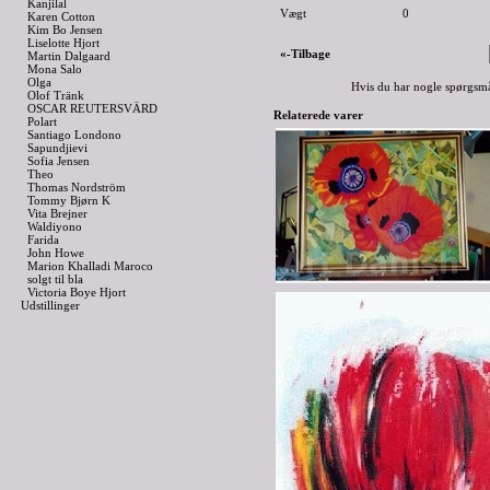
Kanjilal
Vægt
0
Karen Cotton
Kim Bo Jensen
Liselotte Hjort
«-Tilbage
Martin Dalgaard
Mona Salo
Olga
Hvis du har nogle spørgsmå
Olof Tränk
OSCAR REUTERSVÄRD
Relaterede varer
Polart
Santiago Londono
Sapundjievi
Sofia Jensen
Theo
Thomas Nordström
Tommy Bjørn K
Vita Brejner
Waldiyono
Farida
John Howe
Marion Khalladi Maroco
solgt til bla
Victoria Boye Hjort
Udstillinger