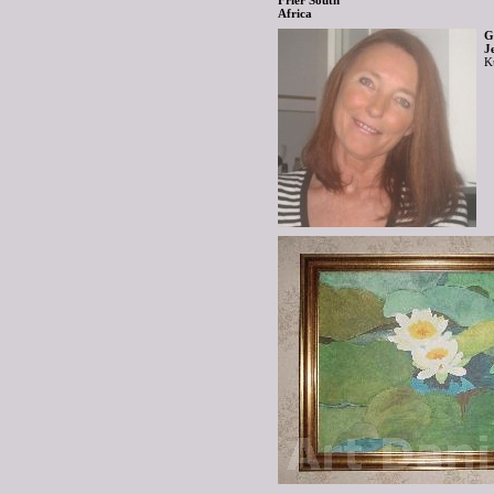
G
J
K