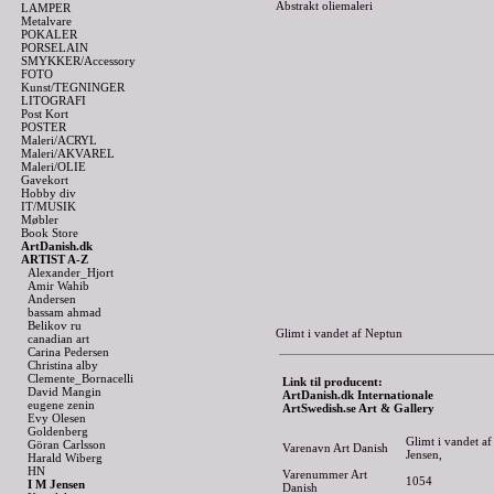
Abstrakt oliemaleri
LAMPER
Metalvare
POKALER
PORSELAIN
SMYKKER/Accessory
FOTO
Kunst/TEGNINGER
LITOGRAFI
Post Kort
POSTER
Maleri/ACRYL
Maleri/AKVAREL
Maleri/OLIE
Gavekort
Hobby div
IT/MUSIK
Møbler
Book Store
ArtDanish.dk
ARTIST A-Z
Alexander_Hjort
Amir Wahib
Andersen
bassam ahmad
Belikov ru
Glimt i vandet af Neptun
canadian art
Carina Pedersen
Christina alby
Clemente_Bornacelli
Link til producent:
David Mangin
ArtDanish.dk Internationale
eugene zenin
ArtSwedish.se Art & Gallery
Evy Olesen
Goldenberg
Glimt i vandet a
Göran Carlsson
Varenavn Art Danish
Jensen,
Harald Wiberg
HN
Varenummer Art
1054
I M Jensen
Danish