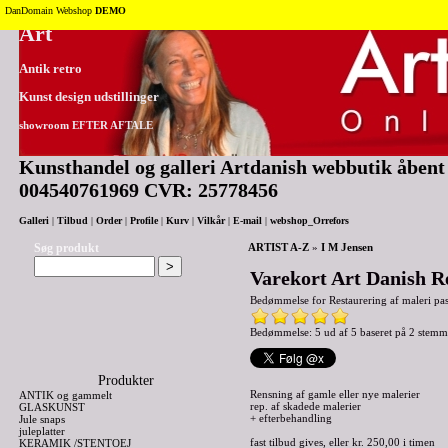
Tilbage til toppen
DanDomain Webshop
DEMO
Art
Antik retro
Kunst design udstillinger
showroom EFTER AFTALE
Kunsthandel og galleri Artdanish webbutik åbent 2
004540761969 CVR: 25778456
Galleri
|
Tilbud
|
Order
|
Profile
|
Kurv
|
Vilkår
|
E-mail
|
webshop_Orrefors
Søg produkt
ARTIST A-Z
»
I M Jensen
Varekort Art Danish R
Bedømmelse for
Restaurering af maleri p
Bedømmelse: 5 ud af 5 baseret på
2
stemm
Produkter
Rensning af gamle eller nye malerier
ANTIK og gammelt
rep. af skadede malerier
GLASKUNST
+ efterbehandling
Jule snaps
juleplatter
fast tilbud gives, eller kr. 250,00 i timen
KERAMIK /STENTOEJ