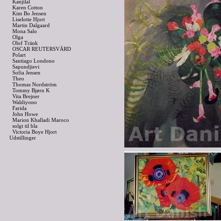
Kanjilal
Karen Cotton
Kim Bo Jensen
Liselotte Hjort
Martin Dalgaard
Mona Salo
Olga
Olof Tränk
OSCAR REUTERSVÄRD
Polart
Santiago Londono
Sapundjievi
Sofia Jensen
Theo
Thomas Nordström
Tommy Bjørn K
Vita Brejner
Waldiyono
Farida
John Howe
Marion Khalladi Maroco
solgt til bla
Victoria Boye Hjort
Udstillinger