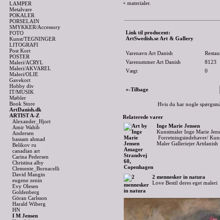
+ materialer.
LAMPER
Metalvare
POKALER
PORSELAIN
SMYKKER/Accessory
Link til producent:
FOTO
ArtSwedish.se Art & Gallery
Kunst/TEGNINGER
LITOGRAFI
Post Kort
Varenavn Art Danish
Restau
POSTER
Varenummer Art Danish
8123
Maleri/ACRYL
Maleri/AKVAREL
Vægt
0
Maleri/OLIE
Gavekort
Hobby div
«-Tilbage
IT/MUSIK
Møbler
Book Store
Hvis du har nogle spørgsmå
ArtDanish.dk
ARTIST A-Z
Relaterede varer
Alexander_Hjort
Inge Marie Jensen
Amir Wahib
Kunstmaler Inge Marie Jen
Andersen
Forretningsindehaver/ Kuns
bassam ahmad
Maler Galleriejer Artdanish
Belikov ru
canadian art
Carina Pedersen
Christina alby
Clemente_Bornacelli
David Mangin
2 mennesker in natura
eugene zenin
Love Bestil deres eget maleri
Evy Olesen
Goldenberg
Göran Carlsson
Harald Wiberg
HN
I M Jensen