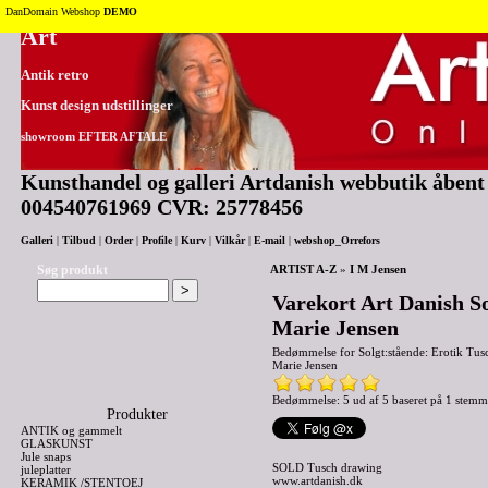
Tilbage til toppen
DanDomain Webshop
DEMO
Art
Antik retro
Kunst design udstillinger
showroom EFTER AFTALE
Kunsthandel og galleri Artdanish webbutik åbent 2
004540761969 CVR: 25778456
Galleri
|
Tilbud
|
Order
|
Profile
|
Kurv
|
Vilkår
|
E-mail
|
webshop_Orrefors
Søg produkt
ARTIST A-Z
»
I M Jensen
Varekort Art Danish S
Marie Jensen
Bedømmelse for
Solgt:stående: Erotik Tu
Marie Jensen
Bedømmelse: 5 ud af 5 baseret på
1
stemm
Produkter
ANTIK og gammelt
GLASKUNST
Jule snaps
SOLD Tusch drawing
juleplatter
www.artdanish.dk
KERAMIK /STENTOEJ