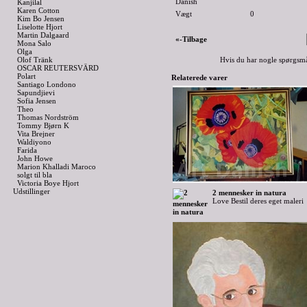
Danish
Kanjilal
Karen Cotton
Vægt
0
Kim Bo Jensen
Liselotte Hjort
Martin Dalgaard
«-Tilbage
Mona Salo
Olga
Olof Tränk
Hvis du har nogle spørgsmå
OSCAR REUTERSVÄRD
Polart
Relaterede varer
Santiago Londono
Sapundjievi
Sofia Jensen
Theo
Thomas Nordström
Tommy Bjørn K
Vita Brejner
Waldiyono
Farida
John Howe
Marion Khalladi Maroco
solgt til bla
Victoria Boye Hjort
Udstillinger
2 mennesker in natura
Love Bestil deres eget maleri