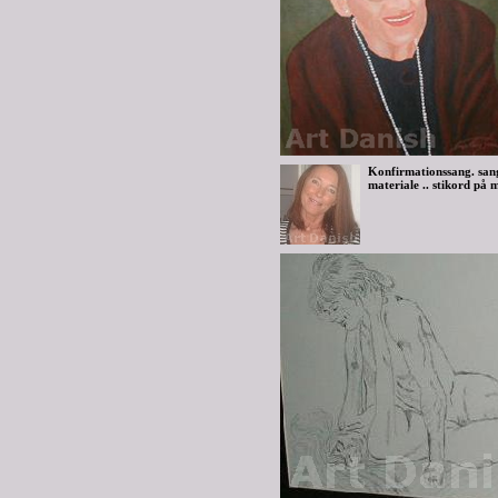
Konfirmationssang. sang
materiale .. stikord på m