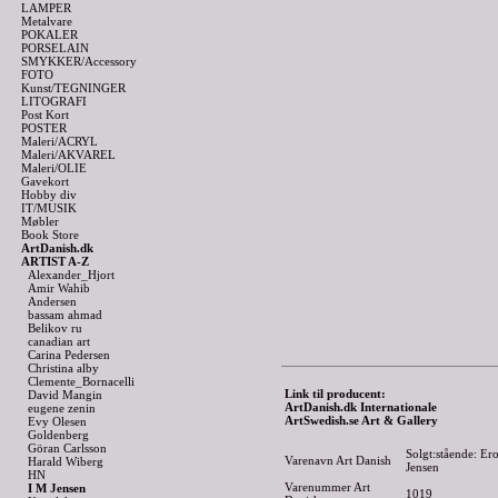
LAMPER
Metalvare
POKALER
PORSELAIN
SMYKKER/Accessory
FOTO
Kunst/TEGNINGER
LITOGRAFI
Post Kort
POSTER
Maleri/ACRYL
Maleri/AKVAREL
Maleri/OLIE
Gavekort
Hobby div
IT/MUSIK
Møbler
Book Store
ArtDanish.dk
ARTIST A-Z
Alexander_Hjort
Amir Wahib
Andersen
bassam ahmad
Belikov ru
canadian art
Carina Pedersen
Christina alby
Clemente_Bornacelli
Link til producent:
David Mangin
ArtDanish.dk Internationale
eugene zenin
ArtSwedish.se Art & Gallery
Evy Olesen
Goldenberg
Göran Carlsson
Solgt:stående: Er
Varenavn Art Danish
Harald Wiberg
Jensen
HN
Varenummer Art
I M Jensen
1019