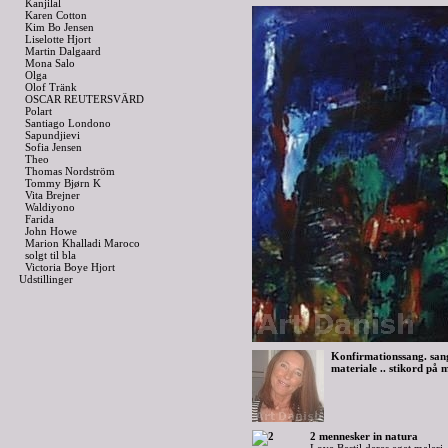
Kanjilal
Karen Cotton
Kim Bo Jensen
Liselotte Hjort
Martin Dalgaard
Mona Salo
Olga
Olof Tränk
OSCAR REUTERSVÄRD
Polart
Santiago Londono
Sapundjievi
Sofia Jensen
Theo
Thomas Nordström
Tommy Bjørn K
Vita Brejner
Waldiyono
Farida
John Howe
Marion Khalladi Maroco
solgt til bla
Victoria Boye Hjort
Udstillinger
Konfirmationssang. sang
materiale .. stikord på m
2 mennesker in natura