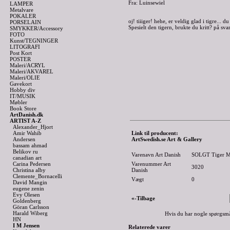
Fra: Luinsewiel
LAMPER
Metalvare
POKALER
oj! tiiiger! hehe, er veldig glad i tigre... 
PORSELAIN
Spesielt den tigern, brukte du kritt? på sva
SMYKKER/Accessory
FOTO
Kunst/TEGNINGER
LITOGRAFI
Post Kort
POSTER
Maleri/ACRYL
Maleri/AKVAREL
Maleri/OLIE
Gavekort
Hobby div
IT/MUSIK
Møbler
Book Store
ArtDanish.dk
ARTIST A-Z
Alexander_Hjort
Amir Wahib
Link til producent:
Andersen
ArtSwedish.se Art & Gallery
bassam ahmad
Belikov ru
Varenavn Art Danish
SOLGT Tiger Mo
canadian art
Carina Pedersen
Varenummer Art
3020
Christina alby
Danish
Clemente_Bornacelli
Vægt
0
David Mangin
eugene zenin
Evy Olesen
«-Tilbage
Goldenberg
Göran Carlsson
Harald Wiberg
Hvis du har nogle spørgsmå
HN
I M Jensen
Relaterede varer