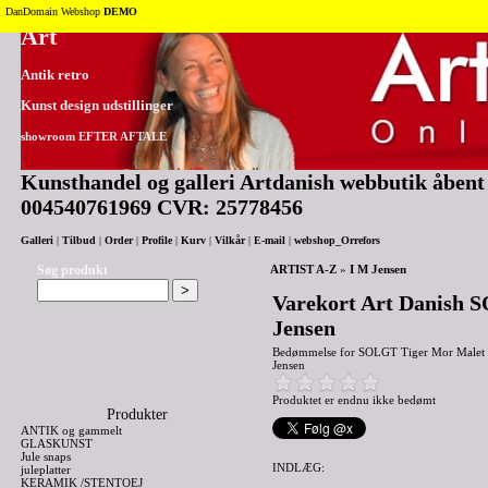
Tilbage til toppen
DanDomain Webshop
DEMO
Art
Antik retro
Kunst design udstillinger
showroom EFTER AFTALE
Kunsthandel og galleri Artdanish webbutik åbent 2
004540761969 CVR: 25778456
Galleri
|
Tilbud
|
Order
|
Profile
|
Kurv
|
Vilkår
|
E-mail
|
webshop_Orrefors
Søg produkt
ARTIST A-Z
»
I M Jensen
Varekort Art Danish 
Jensen
Bedømmelse for
SOLGT Tiger Mor Malet a
Jensen
Produktet er endnu ikke bedømt
Produkter
ANTIK og gammelt
GLASKUNST
Jule snaps
INDLÆG:
juleplatter
KERAMIK /STENTOEJ