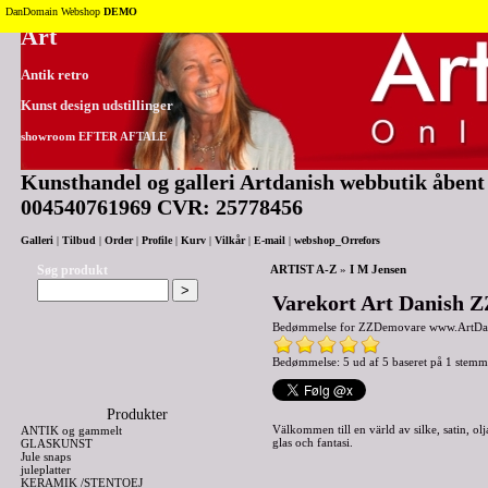
Tilbage til toppen
DanDomain Webshop
DEMO
Art
Antik retro
Kunst design udstillinger
showroom EFTER AFTALE
Kunsthandel og galleri Artdanish webbutik åbent 2
004540761969 CVR: 25778456
Galleri
|
Tilbud
|
Order
|
Profile
|
Kurv
|
Vilkår
|
E-mail
|
webshop_Orrefors
Søg produkt
ARTIST A-Z
»
I M Jensen
Varekort Art Danish 
Bedømmelse for
ZZDemovare www.ArtDan
Bedømmelse: 5 ud af 5 baseret på
1
stemm
Produkter
Välkommen till en värld av silke, satin, olj
ANTIK og gammelt
glas och fantasi.
GLASKUNST
Jule snaps
juleplatter
KERAMIK /STENTOEJ