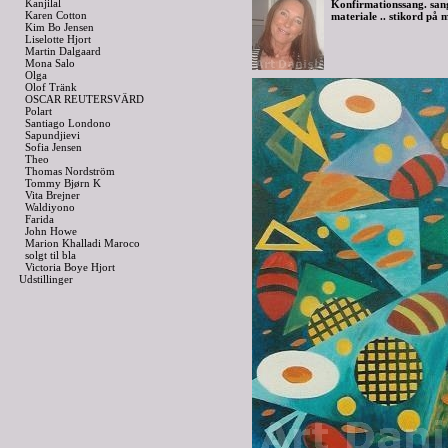
Kanjilal
Konfirmationssang. sang
Karen Cotton
materiale .. stikord på m
Kim Bo Jensen
Liselotte Hjort
Martin Dalgaard
Mona Salo
Olga
Olof Tränk
OSCAR REUTERSVÄRD
Polart
Santiago Londono
Sapundjievi
Sofia Jensen
Theo
Thomas Nordström
Tommy Bjørn K
Vita Brejner
Waldiyono
Farida
John Howe
Marion Khalladi Maroco
solgt til bla
Victoria Boye Hjort
Udstillinger