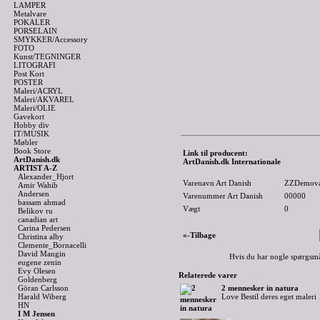
LAMPER
Metalvare
POKALER
PORSELAIN
SMYKKER/Accessory
FOTO
Kunst/TEGNINGER
LITOGRAFI
Post Kort
POSTER
Maleri/ACRYL
Maleri/AKVAREL
Maleri/OLIE
Gavekort
Hobby div
IT/MUSIK
Møbler
Book Store
Link til producent:
ArtDanish.dk
ArtDanish.dk Internationale
ARTIST A-Z
Alexander_Hjort
Varenavn Art Danish
ZZDemova
Amir Wahib
Andersen
Varenummer Art Danish
00000
bassam ahmad
Vægt
0
Belikov ru
canadian art
Carina Pedersen
«-Tilbage
Christina alby
Clemente_Bornacelli
David Mangin
Hvis du har nogle spørgsmå
eugene zenin
Evy Olesen
Relaterede varer
Goldenberg
Göran Carlsson
2 mennesker in natura
Harald Wiberg
Love Bestil deres eget maleri
HN
I M Jensen