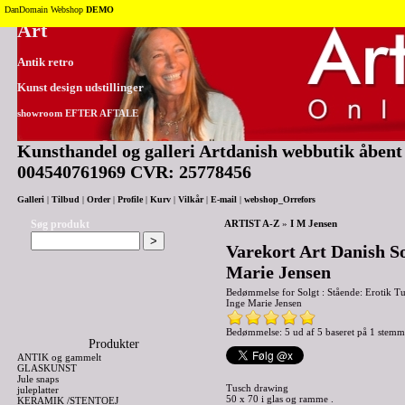
Tilbage til toppen
DanDomain Webshop
DEMO
Art
Antik retro
Kunst design udstillinger
showroom EFTER AFTALE
Kunsthandel og galleri Artdanish webbutik åbent 2
004540761969 CVR: 25778456
Galleri
|
Tilbud
|
Order
|
Profile
|
Kurv
|
Vilkår
|
E-mail
|
webshop_Orrefors
Søg produkt
ARTIST A-Z
»
I M Jensen
Varekort Art Danish So
Marie Jensen
Bedømmelse for
Solgt : Stående: Erotik 
Inge Marie Jensen
Bedømmelse: 5 ud af 5 baseret på
1
stemm
Produkter
ANTIK og gammelt
GLASKUNST
Jule snaps
Tusch drawing
juleplatter
50 x 70 i glas og ramme .
KERAMIK /STENTOEJ