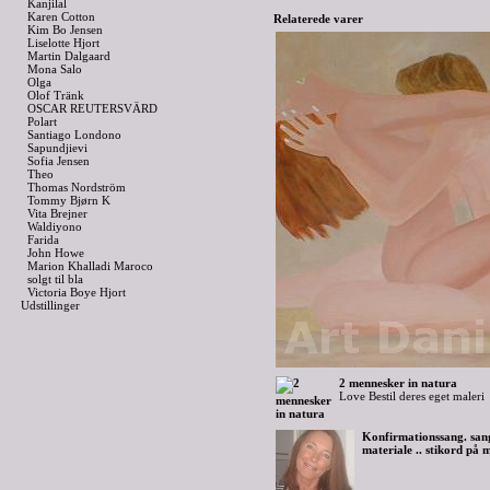
Kanjilal
Karen Cotton
Relaterede varer
Kim Bo Jensen
Liselotte Hjort
Martin Dalgaard
Mona Salo
Olga
Olof Tränk
OSCAR REUTERSVÄRD
Polart
Santiago Londono
Sapundjievi
Sofia Jensen
Theo
Thomas Nordström
Tommy Bjørn K
Vita Brejner
Waldiyono
Farida
John Howe
Marion Khalladi Maroco
solgt til bla
Victoria Boye Hjort
Udstillinger
2 mennesker in natura
Love Bestil deres eget maleri
Konfirmationssang. sang
materiale .. stikord på m