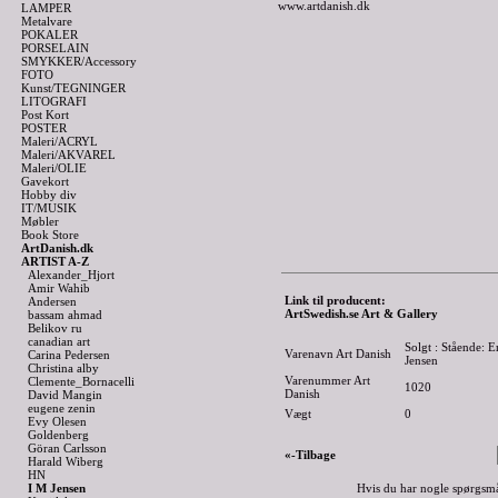
www.artdanish.dk
LAMPER
Metalvare
POKALER
PORSELAIN
SMYKKER/Accessory
FOTO
Kunst/TEGNINGER
LITOGRAFI
Post Kort
POSTER
Maleri/ACRYL
Maleri/AKVAREL
Maleri/OLIE
Gavekort
Hobby div
IT/MUSIK
Møbler
Book Store
ArtDanish.dk
ARTIST A-Z
Alexander_Hjort
Amir Wahib
Link til producent:
Andersen
ArtSwedish.se Art & Gallery
bassam ahmad
Belikov ru
canadian art
Solgt : Stående: 
Varenavn Art Danish
Carina Pedersen
Jensen
Christina alby
Varenummer Art
Clemente_Bornacelli
1020
Danish
David Mangin
eugene zenin
Vægt
0
Evy Olesen
Goldenberg
Göran Carlsson
«-Tilbage
Harald Wiberg
HN
I M Jensen
Hvis du har nogle spørgsmå